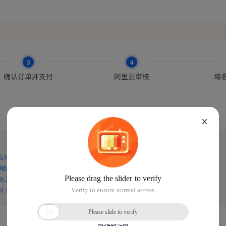
X
言论，谨防上当受骗！
网络诈骗！
防上当受骗！
持！