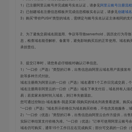
1）已注册阿里云账号并完成账号实名认证，请参见
阿里云账号注册流程
2）已创建域名注册信息模板并完成信息模板实名认证，请参见
创建域名
3）购买“带价PUSH”类型的域名，需绑定与账号实名认证主体相同的支
2、为了避免交易域名因滥用、争议等导致serverhold，因历史行为
息，检查域名能否解析、备案等，避免影响购买后的正常使用。域名购
承担责任。
3、提交订单时，请您务必仔细核对确认订单信息。
1）“一口价（严选）”类型的订单，出售信息由阿里云域名用户直接发
款等多种方式付款。
域名注册商为阿里云的一口价（严选）域名通常1个工作日完成交易，个
域名注册商非阿里云的一口价（严选）域名下单支付后，域名持有人须在
易；若卖家未按时转入域名，则订单失败退款。
您可通过控制台-域名服务-我是买家-我购买的域名列表查看进展。购买
“一口价（严选）”域名所示价格仅为域名购买价格，不包含其他服务，
2）“一口价（优选）”类型的订单，出售信息由阿里云合作方提供，出
实际订单结算支付价格为准。“一口价（优选）”订单可使用阿里云账号
域名仍可购买，通常15个工作日左右完成购买；部分可交易的一口价（