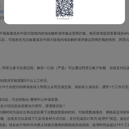
。
注册信息模板
。
付宝，进入
域名交易支付宝绑定页面
完成绑定。
导致不能备案或在中国大陆境内的域名解析请求被运营商拦截，购买前请提前查看域名who
买后，可能发生无法备案或在中国大陆境内域名解析请求被运营商拦截的情形，阿里
布，阿里云参与交易过程。购买一口价（严选）可以通过阿里云账户余额、在线支付以
别情况可能需要5个以上工作日。
10个自然日内将域名转入阿里云从而完成交易。域名转入成功后，通常1个工作日完
成功后，可在控制台-费用中心申请发票。
域名介绍信息由卖家自行填写，请谨慎识别！
售到期时间为该次出售信息距离下次数据更新的时间。可能受数据缓存、网络延迟等影
余额、在线支付以及线下汇款等多种方式付款，支付完成后订单为“处理中”状态。如合
优选）域名由于有60天内禁止转移注册商的限制或其他原因，处理时间会超过15个工