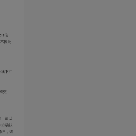
is信
云不因此
及线下汇
成交
响，请以
作方确认
作日，请