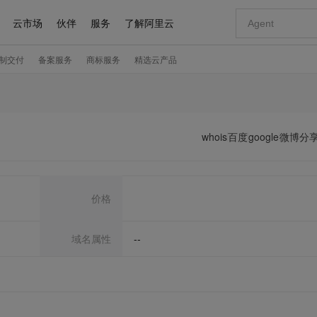
whois
百度
google
微博分
价格
域名属性
--