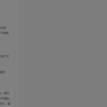
is信
云不因此
及线下汇
成交
响，请以
作方确认
作日，请