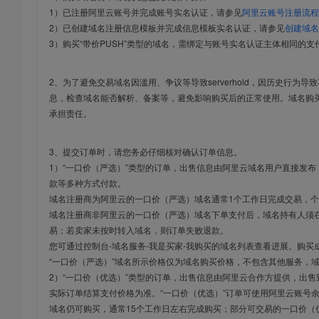
1）已注册阿里云账号并完成账号实名认证，请参见
阿里云账号注册流程
2）已创建域名注册信息模板并完成信息模板实名认证，请参见
创建域名
3）购买“带价PUSH”类型的域名，需绑定与账号实名认证主体相同的支
2、为了避免交易域名因滥用、争议等导致serverhold，因历史行为
息，检查域名能否解析、备案等，避免影响购买后的正常使用。域名购
承担责任。
3、提交订单时，请您务必仔细核对确认订单信息。
1）“一口价（严选）”类型的订单，出售信息由阿里云域名用户直接发
款等多种方式付款。
域名注册商为阿里云的一口价（严选）域名通常1个工作日完成交易，个
域名注册商非阿里云的一口价（严选）域名下单支付后，域名持有人须在
易；若卖家未按时转入域名，则订单失败退款。
您可通过控制台-域名服务-我是买家-我购买的域名列表查看进展。购买
“一口价（严选）”域名所示价格仅为域名购买价格，不包含其他服务，
2）“一口价（优选）”类型的订单，出售信息由阿里云合作方提供，出
实际订单结算支付价格为准。“一口价（优选）”订单可使用阿里云账号
域名仍可购买，通常15个工作日左右完成购买；部分可交易的一口价（