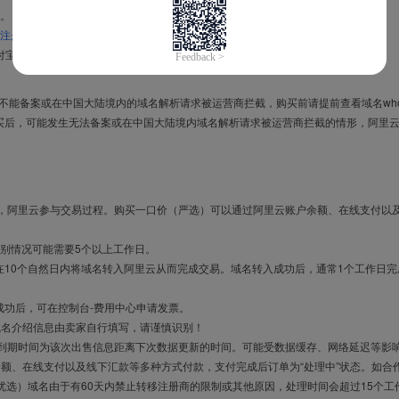
。
注册信息模板
。
付宝，进入
域名交易支付宝绑定页面
完成绑定。
导致不能备案或在中国大陆境内的域名解析请求被运营商拦截，购买前请提前查看域名who
买后，可能发生无法备案或在中国大陆境内域名解析请求被运营商拦截的情形，阿里
布，阿里云参与交易过程。购买一口价（严选）可以通过阿里云账户余额、在线支付以
别情况可能需要5个以上工作日。
10个自然日内将域名转入阿里云从而完成交易。域名转入成功后，通常1个工作日完
成功后，可在控制台-费用中心申请发票。
域名介绍信息由卖家自行填写，请谨慎识别！
售到期时间为该次出售信息距离下次数据更新的时间。可能受数据缓存、网络延迟等影
余额、在线支付以及线下汇款等多种方式付款，支付完成后订单为“处理中”状态。如合
优选）域名由于有60天内禁止转移注册商的限制或其他原因，处理时间会超过15个工