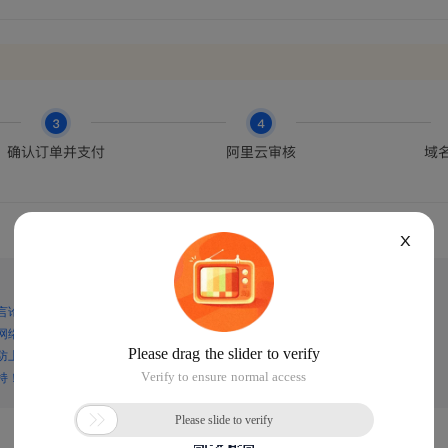
X
言论，谨防上当受骗！
网络诈骗！
防上当受骗！
持！