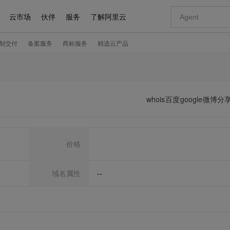
whois
百度
google
微博分
价格
域名属性
--