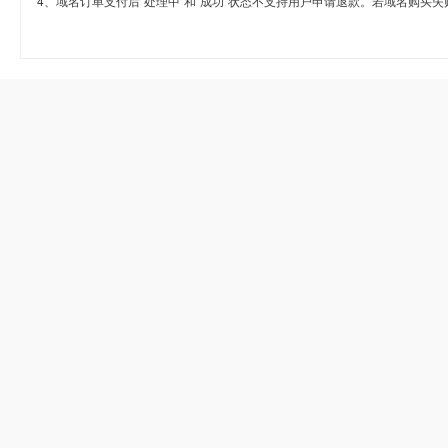
4、域名订单支付后“处理中”和“成功”状态不支持用户申请退款。若域名购