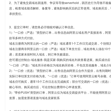
2、为了避免交易域名因滥用、争议等导致serverhold，因历史行为导致不
息，检查域名能否解析、备案等，避免影响购买后的正常使用。域名购买后，
承担责任。
3、提交订单时，请您务必仔细核对确认订单信息。
1）“一口价（严选）”类型的订单，出售信息由阿里云域名用户直接发布，阿
款等多种方式付款。
域名注册商为阿里云的一口价（严选）域名通常1个工作日完成交易，个别情
域名注册商非阿里云的一口价（严选）域名下单支付后，域名持有人须在10
易；若卖家未按时转入域名，则订单失败退款。
您可通过控制台-域名服务-我是买家-我购买的域名列表查看进展。购买成功后
“一口价（严选）”域名所示价格仅为域名购买价格，不包含其他服务，域名介
2）“一口价（优选）”类型的订单，出售信息由阿里云合作方提供，出售到期
实际订单结算支付价格为准。“一口价（优选）”订单可使用阿里云账号余额、
域名仍可购买，通常15个工作日左右完成购买；部分可交易的一口价（优选）
耐心等待。购买成功后，可在控制台费用中心申请发票。
3）“带价PUSH”类型的订单，阿里云仅为域名交易提供平台，不能使用阿
发票，如需发票请直接与域名卖家联系