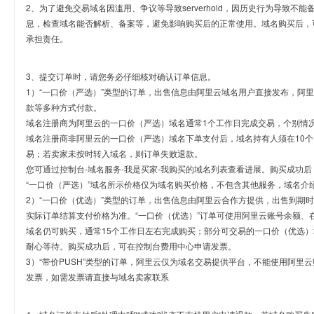
2、为了避免交易域名因滥用、争议等导致serverhold，因历史行为导致不
息，检查域名能否解析、备案等，避免影响购买后的正常使用。域名购买后，
承担责任。
3、提交订单时，请您务必仔细核对确认订单信息。
1）“一口价（严选）”类型的订单，出售信息由阿里云域名用户直接发布，阿
款等多种方式付款。
域名注册商为阿里云的一口价（严选）域名通常1个工作日完成交易，个别情
域名注册商非阿里云的一口价（严选）域名下单支付后，域名持有人须在10
易；若卖家未按时转入域名，则订单失败退款。
您可通过控制台-域名服务-我是买家-我购买的域名列表查看进展。购买成功后
“一口价（严选）”域名所示价格仅为域名购买价格，不包含其他服务，域名介
2）“一口价（优选）”类型的订单，出售信息由阿里云合作方提供，出售到期
实际订单结算支付价格为准。“一口价（优选）”订单可使用阿里云账号余额、
域名仍可购买，通常15个工作日左右完成购买；部分可交易的一口价（优选）
耐心等待。购买成功后，可在控制台费用中心申请发票。
3）“带价PUSH”类型的订单，阿里云仅为域名交易提供平台，不能使用阿
发票，如需发票请直接与域名卖家联系