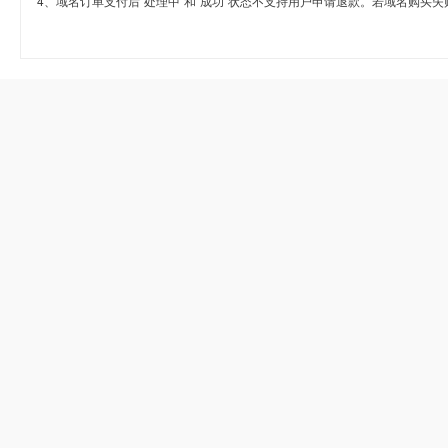
4、域名订单支付后“处理中”和“成功”状态不支持用户申请退款。若域名购