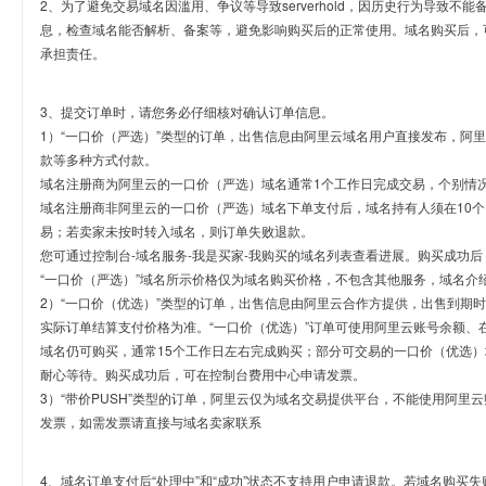
2、为了避免交易域名因滥用、争议等导致serverhold，因历史行为导致不
息，检查域名能否解析、备案等，避免影响购买后的正常使用。域名购买后，
承担责任。
3、提交订单时，请您务必仔细核对确认订单信息。
1）“一口价（严选）”类型的订单，出售信息由阿里云域名用户直接发布，阿
款等多种方式付款。
域名注册商为阿里云的一口价（严选）域名通常1个工作日完成交易，个别情
域名注册商非阿里云的一口价（严选）域名下单支付后，域名持有人须在10
易；若卖家未按时转入域名，则订单失败退款。
您可通过控制台-域名服务-我是买家-我购买的域名列表查看进展。购买成功后
“一口价（严选）”域名所示价格仅为域名购买价格，不包含其他服务，域名介
2）“一口价（优选）”类型的订单，出售信息由阿里云合作方提供，出售到期
实际订单结算支付价格为准。“一口价（优选）”订单可使用阿里云账号余额、
域名仍可购买，通常15个工作日左右完成购买；部分可交易的一口价（优选）
耐心等待。购买成功后，可在控制台费用中心申请发票。
3）“带价PUSH”类型的订单，阿里云仅为域名交易提供平台，不能使用阿
发票，如需发票请直接与域名卖家联系
4、域名订单支付后“处理中”和“成功”状态不支持用户申请退款。若域名购