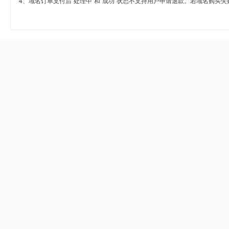
4、域名订单支付后“处理中”和“成功”状态不支持用户申请退款。若域名购