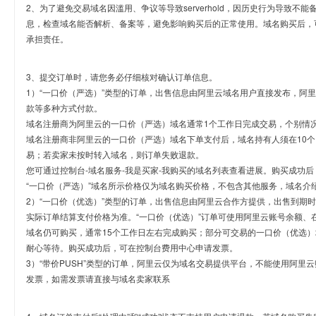
2、为了避免交易域名因滥用、争议等导致serverhold，因历史行为导致不
息，检查域名能否解析、备案等，避免影响购买后的正常使用。域名购买后，
承担责任。
3、提交订单时，请您务必仔细核对确认订单信息。
1）“一口价（严选）”类型的订单，出售信息由阿里云域名用户直接发布，阿
款等多种方式付款。
域名注册商为阿里云的一口价（严选）域名通常1个工作日完成交易，个别情
域名注册商非阿里云的一口价（严选）域名下单支付后，域名持有人须在10
易；若卖家未按时转入域名，则订单失败退款。
您可通过控制台-域名服务-我是买家-我购买的域名列表查看进展。购买成功后
“一口价（严选）”域名所示价格仅为域名购买价格，不包含其他服务，域名介
2）“一口价（优选）”类型的订单，出售信息由阿里云合作方提供，出售到期
实际订单结算支付价格为准。“一口价（优选）”订单可使用阿里云账号余额、
域名仍可购买，通常15个工作日左右完成购买；部分可交易的一口价（优选）
耐心等待。购买成功后，可在控制台费用中心申请发票。
3）“带价PUSH”类型的订单，阿里云仅为域名交易提供平台，不能使用阿
发票，如需发票请直接与域名卖家联系