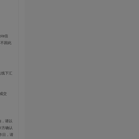
is信
云不因此
及线下汇
成交
响，请以
作方确认
作日，请