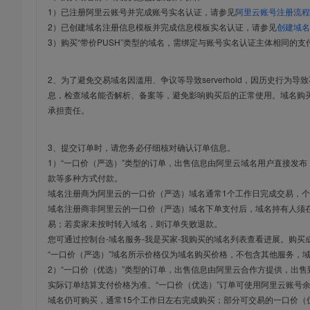
1）已注册阿里云账号并完成账号实名认证，请参见
阿里云账号注册流程
2）已创建域名注册信息模板并完成信息模板实名认证，请参见
创建域名
3）购买“带价PUSH”类型的域名，需绑定与账号实名认证主体相同的支
2、为了避免交易域名因滥用、争议等导致serverhold，因历史行为
息，检查域名能否解析、备案等，避免影响购买后的正常使用。域名购
承担责任。
3、提交订单时，请您务必仔细核对确认订单信息。
1）“一口价（严选）”类型的订单，出售信息由阿里云域名用户直接发
款等多种方式付款。
域名注册商为阿里云的一口价（严选）域名通常1个工作日完成交易，个
域名注册商非阿里云的一口价（严选）域名下单支付后，域名持有人须在
易；若卖家未按时转入域名，则订单失败退款。
您可通过控制台-域名服务-我是买家-我购买的域名列表查看进展。购买
“一口价（严选）”域名所示价格仅为域名购买价格，不包含其他服务，
2）“一口价（优选）”类型的订单，出售信息由阿里云合作方提供，出
实际订单结算支付价格为准。“一口价（优选）”订单可使用阿里云账号
域名仍可购买，通常15个工作日左右完成购买；部分可交易的一口价（