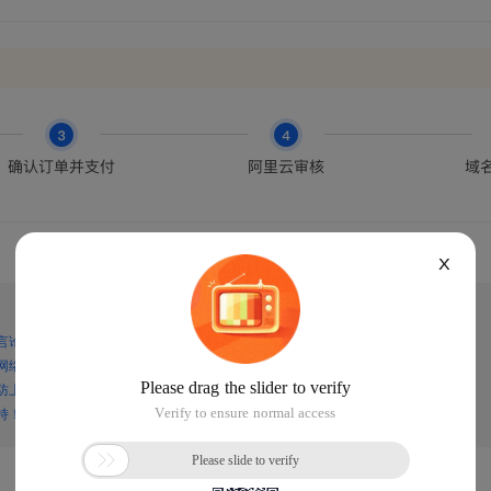
X
言论，谨防上当受骗！
网络诈骗！
防上当受骗！
持！