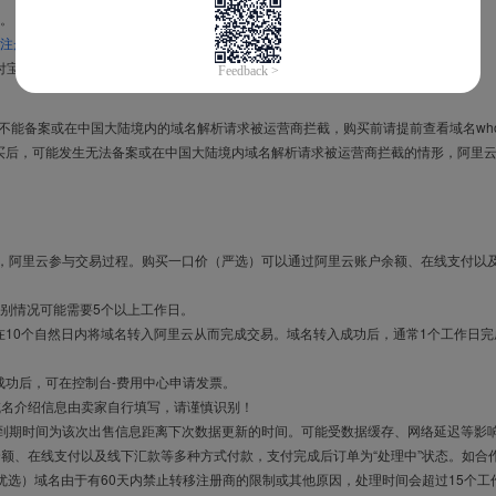
。
注册信息模板
。
付宝，进入
域名交易支付宝绑定页面
完成绑定。
导致不能备案或在中国大陆境内的域名解析请求被运营商拦截，购买前请提前查看域名who
买后，可能发生无法备案或在中国大陆境内域名解析请求被运营商拦截的情形，阿里
布，阿里云参与交易过程。购买一口价（严选）可以通过阿里云账户余额、在线支付以
别情况可能需要5个以上工作日。
10个自然日内将域名转入阿里云从而完成交易。域名转入成功后，通常1个工作日完
成功后，可在控制台-费用中心申请发票。
域名介绍信息由卖家自行填写，请谨慎识别！
售到期时间为该次出售信息距离下次数据更新的时间。可能受数据缓存、网络延迟等影
余额、在线支付以及线下汇款等多种方式付款，支付完成后订单为“处理中”状态。如合
优选）域名由于有60天内禁止转移注册商的限制或其他原因，处理时间会超过15个工