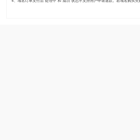
4、域名订单支付后“处理中”和“成功”状态不支持用户申请退款。若域名购