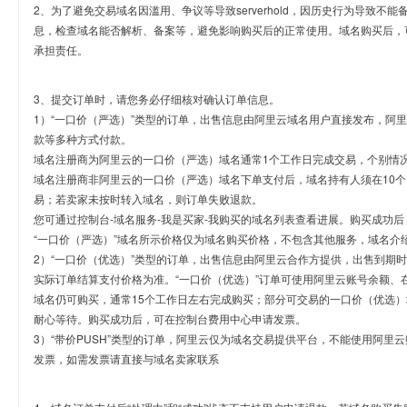
2、为了避免交易域名因滥用、争议等导致serverhold，因历史行为导致不
息，检查域名能否解析、备案等，避免影响购买后的正常使用。域名购买后，
承担责任。
3、提交订单时，请您务必仔细核对确认订单信息。
1）“一口价（严选）”类型的订单，出售信息由阿里云域名用户直接发布，阿
款等多种方式付款。
域名注册商为阿里云的一口价（严选）域名通常1个工作日完成交易，个别情
域名注册商非阿里云的一口价（严选）域名下单支付后，域名持有人须在10
易；若卖家未按时转入域名，则订单失败退款。
您可通过控制台-域名服务-我是买家-我购买的域名列表查看进展。购买成功后
“一口价（严选）”域名所示价格仅为域名购买价格，不包含其他服务，域名介
2）“一口价（优选）”类型的订单，出售信息由阿里云合作方提供，出售到期
实际订单结算支付价格为准。“一口价（优选）”订单可使用阿里云账号余额、
域名仍可购买，通常15个工作日左右完成购买；部分可交易的一口价（优选）
耐心等待。购买成功后，可在控制台费用中心申请发票。
3）“带价PUSH”类型的订单，阿里云仅为域名交易提供平台，不能使用阿
发票，如需发票请直接与域名卖家联系