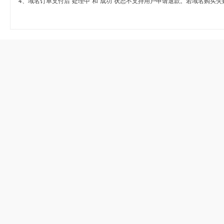
4、域名订单支付后“处理中”和“成功”状态不支持用户申请退款。若域名购