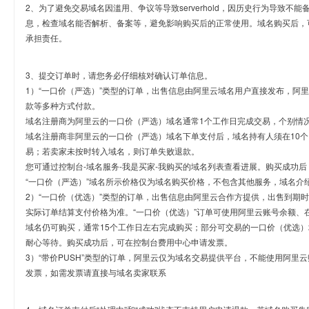
2、为了避免交易域名因滥用、争议等导致serverhold，因历史行为导致不
息，检查域名能否解析、备案等，避免影响购买后的正常使用。域名购买后，
承担责任。
3、提交订单时，请您务必仔细核对确认订单信息。
1）“一口价（严选）”类型的订单，出售信息由阿里云域名用户直接发布，阿
款等多种方式付款。
域名注册商为阿里云的一口价（严选）域名通常1个工作日完成交易，个别情
域名注册商非阿里云的一口价（严选）域名下单支付后，域名持有人须在10
易；若卖家未按时转入域名，则订单失败退款。
您可通过控制台-域名服务-我是买家-我购买的域名列表查看进展。购买成功后
“一口价（严选）”域名所示价格仅为域名购买价格，不包含其他服务，域名介
2）“一口价（优选）”类型的订单，出售信息由阿里云合作方提供，出售到期
实际订单结算支付价格为准。“一口价（优选）”订单可使用阿里云账号余额、
域名仍可购买，通常15个工作日左右完成购买；部分可交易的一口价（优选）
耐心等待。购买成功后，可在控制台费用中心申请发票。
3）“带价PUSH”类型的订单，阿里云仅为域名交易提供平台，不能使用阿
发票，如需发票请直接与域名卖家联系