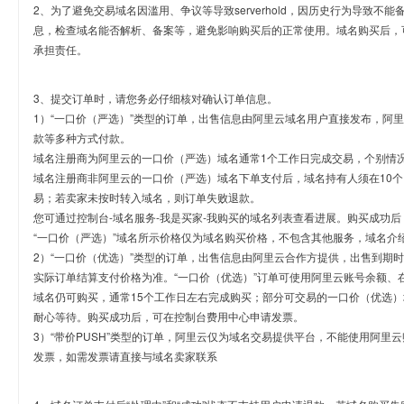
2、为了避免交易域名因滥用、争议等导致serverhold，因历史行为导致不
息，检查域名能否解析、备案等，避免影响购买后的正常使用。域名购买后，
承担责任。
3、提交订单时，请您务必仔细核对确认订单信息。
1）“一口价（严选）”类型的订单，出售信息由阿里云域名用户直接发布，阿
款等多种方式付款。
域名注册商为阿里云的一口价（严选）域名通常1个工作日完成交易，个别情
域名注册商非阿里云的一口价（严选）域名下单支付后，域名持有人须在10
易；若卖家未按时转入域名，则订单失败退款。
您可通过控制台-域名服务-我是买家-我购买的域名列表查看进展。购买成功后
“一口价（严选）”域名所示价格仅为域名购买价格，不包含其他服务，域名介
2）“一口价（优选）”类型的订单，出售信息由阿里云合作方提供，出售到期
实际订单结算支付价格为准。“一口价（优选）”订单可使用阿里云账号余额、
域名仍可购买，通常15个工作日左右完成购买；部分可交易的一口价（优选）
耐心等待。购买成功后，可在控制台费用中心申请发票。
3）“带价PUSH”类型的订单，阿里云仅为域名交易提供平台，不能使用阿
发票，如需发票请直接与域名卖家联系