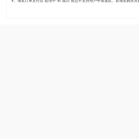
4、域名订单支付后“处理中”和“成功”状态不支持用户申请退款。若域名购