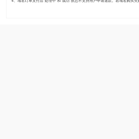
4、域名订单支付后“处理中”和“成功”状态不支持用户申请退款。若域名购