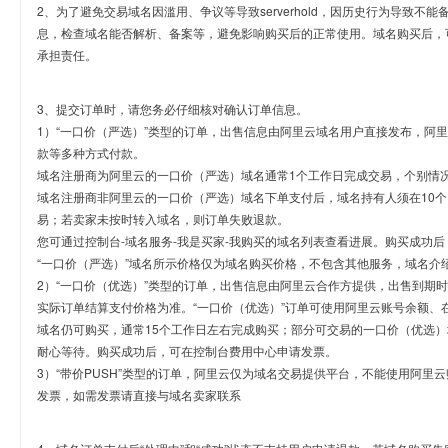
2、为了避免交易域名因滥用、争议等导致serverhold，因历史行为导致不
息，检查域名能否解析、备案等，避免影响购买后的正常使用。域名购买后，
承担责任。
3、提交订单时，请您务必仔细核对确认订单信息。
1）“一口价（严选）”类型的订单，出售信息由阿里云域名用户直接发布，阿
款等多种方式付款。
域名注册商为阿里云的一口价（严选）域名通常1个工作日完成交易，个别情
域名注册商非阿里云的一口价（严选）域名下单支付后，域名持有人须在10
易；若卖家未按时转入域名，则订单失败退款。
您可通过控制台-域名服务-我是买家-我购买的域名列表查看进展。购买成功后
“一口价（严选）”域名所示价格仅为域名购买价格，不包含其他服务，域名介
2）“一口价（优选）”类型的订单，出售信息由阿里云合作方提供，出售到期
实际订单结算支付价格为准。“一口价（优选）”订单可使用阿里云账号余额、
域名仍可购买，通常15个工作日左右完成购买；部分可交易的一口价（优选）
耐心等待。购买成功后，可在控制台费用中心申请发票。
3）“带价PUSH”类型的订单，阿里云仅为域名交易提供平台，不能使用阿
发票，如需发票请直接与域名卖家联系