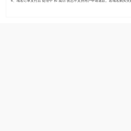
4、域名订单支付后“处理中”和“成功”状态不支持用户申请退款。若域名购