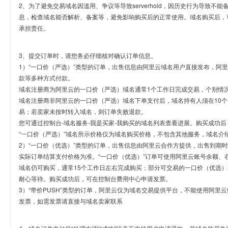
2、为了避免交易域名因滥用、争议等导致serverhold，因历史行为导致不
息，检查域名能否解析、备案等，避免影响购买后的正常使用。域名购买后，
承担责任。
3、提交订单时，请您务必仔细核对确认订单信息。
1）“一口价（严选）”类型的订单，出售信息由阿里云域名用户直接发布，阿
款等多种方式付款。
域名注册商为阿里云的一口价（严选）域名通常1个工作日完成交易，个别情
域名注册商非阿里云的一口价（严选）域名下单支付后，域名持有人须在10
易；若卖家未按时转入域名，则订单失败退款。
您可通过控制台-域名服务-我是买家-我购买的域名列表查看进展。购买成功后
“一口价（严选）”域名所示价格仅为域名购买价格，不包含其他服务，域名介
2）“一口价（优选）”类型的订单，出售信息由阿里云合作方提供，出售到期
实际订单结算支付价格为准。“一口价（优选）”订单可使用阿里云账号余额、
域名仍可购买，通常15个工作日左右完成购买；部分可交易的一口价（优选）
耐心等待。购买成功后，可在控制台费用中心申请发票。
3）“带价PUSH”类型的订单，阿里云仅为域名交易提供平台，不能使用阿
发票，如需发票请直接与域名卖家联系