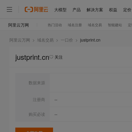
阿里云万网
>
域名交易
>
一口价
>
justprint.cn
justprint.cn
关注
数据来源
注册商
--
购买必读
--