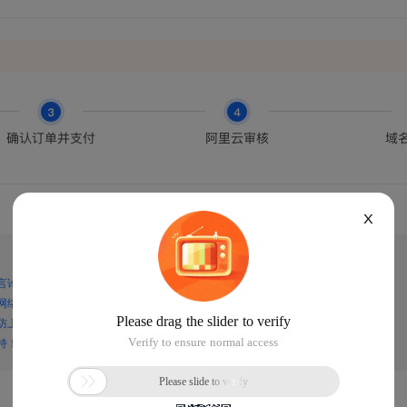
X
言论，谨防上当受骗！
网络诈骗！
防上当受骗！
持！