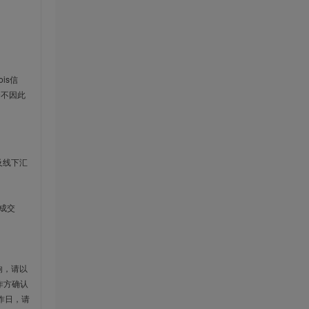
is信
云不因此
及线下汇
成交
响，请以
作方确认
作日，请