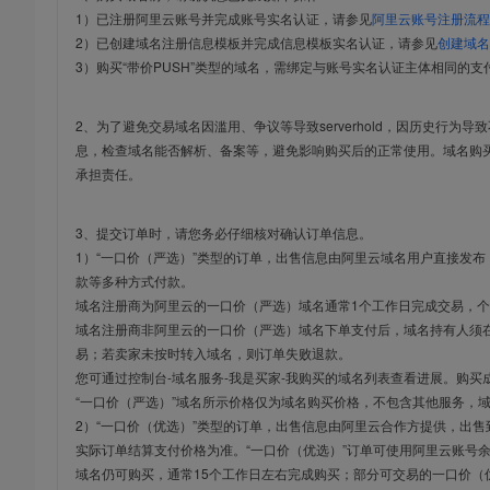
1）已注册阿里云账号并完成账号实名认证，请参见
阿里云账号注册流程
2）已创建域名注册信息模板并完成信息模板实名认证，请参见
创建域名
3）购买“带价PUSH”类型的域名，需绑定与账号实名认证主体相同的支
2、为了避免交易域名因滥用、争议等导致serverhold，因历史行为
息，检查域名能否解析、备案等，避免影响购买后的正常使用。域名购
承担责任。
3、提交订单时，请您务必仔细核对确认订单信息。
1）“一口价（严选）”类型的订单，出售信息由阿里云域名用户直接发
款等多种方式付款。
域名注册商为阿里云的一口价（严选）域名通常1个工作日完成交易，个
域名注册商非阿里云的一口价（严选）域名下单支付后，域名持有人须在
易；若卖家未按时转入域名，则订单失败退款。
您可通过控制台-域名服务-我是买家-我购买的域名列表查看进展。购买
“一口价（严选）”域名所示价格仅为域名购买价格，不包含其他服务，
2）“一口价（优选）”类型的订单，出售信息由阿里云合作方提供，出
实际订单结算支付价格为准。“一口价（优选）”订单可使用阿里云账号
域名仍可购买，通常15个工作日左右完成购买；部分可交易的一口价（