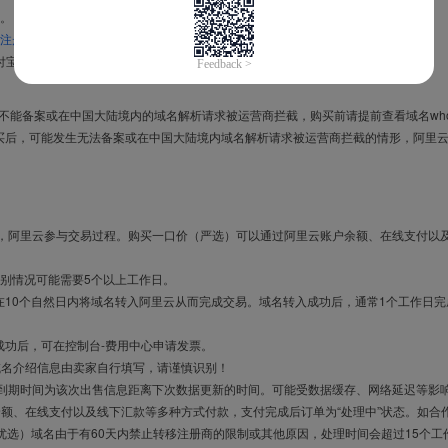
。
注册信息模板
。
付宝，进入
域名交易支付宝绑定页面
完成绑定。
导致不能备案或在中国大陆境内的域名解析请求被运营商拦截，购买前请提前查看域名who
买后，可能发生无法备案或在中国大陆境内域名解析请求被运营商拦截的情形，阿里
布，阿里云参与交易过程。购买一口价（严选）可以通过阿里云账户余额、在线支付以
别情况可能需要5个以上工作日。
10个自然日内将域名转入阿里云从而完成交易。域名转入成功后，通常1个工作日完
成功后，可在控制台-费用中心申请发票。
域名介绍信息由卖家自行填写，请谨慎识别！
售到期时间为该次出售信息距离下次数据更新的时间。可能受数据缓存、网络延迟等影
余额、在线支付以及线下汇款等多种方式付款，支付完成后订单为“处理中”状态。如合
优选）域名由于有60天内禁止转移注册商的限制或其他原因，处理时间会超过15个工