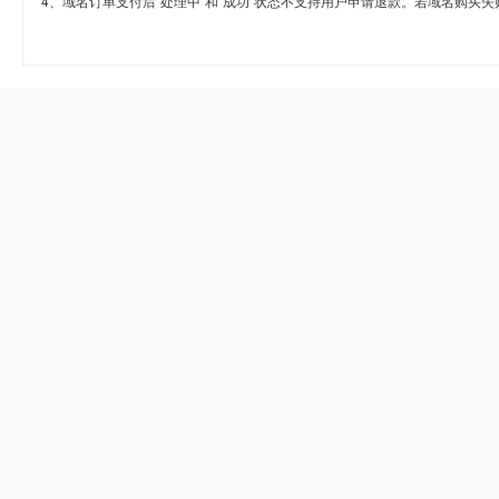
4、域名订单支付后“处理中”和“成功”状态不支持用户申请退款。若域名购