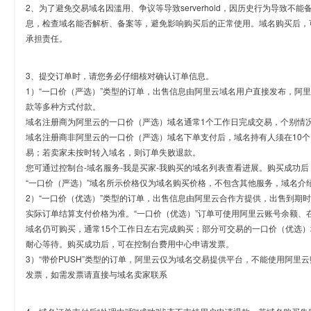
2、为了避免交易域名因滥用、争议等导致serverhold，因历史行为导致不
息，检查域名能否解析、备案等，避免影响购买后的正常使用。域名购买后，
承担责任。
3、提交订单时，请您务必仔细核对确认订单信息。
1）“一口价（严选）”类型的订单，出售信息由阿里云域名用户直接发布，阿
款等多种方式付款。
域名注册商为阿里云的一口价（严选）域名通常1个工作日完成交易，个别情
域名注册商非阿里云的一口价（严选）域名下单支付后，域名持有人须在10
易；若卖家未按时转入域名，则订单失败退款。
您可通过控制台-域名服务-我是买家-我购买的域名列表查看进展。购买成功后
“一口价（严选）”域名所示价格仅为域名购买价格，不包含其他服务，域名介
2）“一口价（优选）”类型的订单，出售信息由阿里云合作方提供，出售到期
实际订单结算支付价格为准。“一口价（优选）”订单可使用阿里云账号余额、
域名仍可购买，通常15个工作日左右完成购买；部分可交易的一口价（优选）
耐心等待。购买成功后，可在控制台费用中心申请发票。
3）“带价PUSH”类型的订单，阿里云仅为域名交易提供平台，不能使用阿
发票，如需发票请直接与域名卖家联系