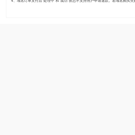
4、域名订单支付后“处理中”和“成功”状态不支持用户申请退款。若域名购