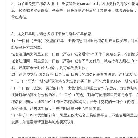
2、为了避免交易域名因滥用、争议等导致serverhold，因历史行为导致不
息，检查域名能否解析、备案等，避免影响购买后的正常使用。域名购买后，
承担责任。
3、提交订单时，请您务必仔细核对确认订单信息。
1）“一口价（严选）”类型的订单，出售信息由阿里云域名用户直接发布，阿
款等多种方式付款。
域名注册商为阿里云的一口价（严选）域名通常1个工作日完成交易，个别情
域名注册商非阿里云的一口价（严选）域名下单支付后，域名持有人须在10
易；若卖家未按时转入域名，则订单失败退款。
您可通过控制台-域名服务-我是买家-我购买的域名列表查看进展。购买成功后
“一口价（严选）”域名所示价格仅为域名购买价格，不包含其他服务，域名介
2）“一口价（优选）”类型的订单，出售信息由阿里云合作方提供，出售到期
实际订单结算支付价格为准。“一口价（优选）”订单可使用阿里云账号余额、
域名仍可购买，通常15个工作日左右完成购买；部分可交易的一口价（优选）
耐心等待。购买成功后，可在控制台费用中心申请发票。
3）“带价PUSH”类型的订单，阿里云仅为域名交易提供平台，不能使用阿
发票，如需发票请直接与域名卖家联系