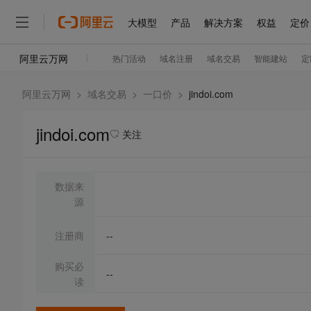
阿里云万网
>
域名交易
>
一口价
>
jindoi.com
jindoi.com
关注
数据来
源
注册商
--
购买必
--
读