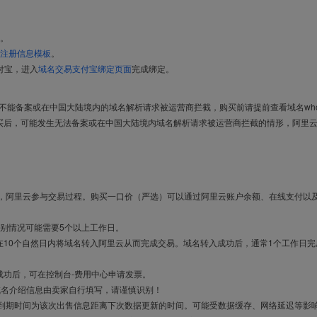
。
注册信息模板
。
付宝，进入
域名交易支付宝绑定页面
完成绑定。
导致不能备案或在中国大陆境内的域名解析请求被运营商拦截，购买前请提前查看域名who
买后，可能发生无法备案或在中国大陆境内域名解析请求被运营商拦截的情形，阿里
布，阿里云参与交易过程。购买一口价（严选）可以通过阿里云账户余额、在线支付以
别情况可能需要5个以上工作日。
10个自然日内将域名转入阿里云从而完成交易。域名转入成功后，通常1个工作日完
成功后，可在控制台-费用中心申请发票。
域名介绍信息由卖家自行填写，请谨慎识别！
售到期时间为该次出售信息距离下次数据更新的时间。可能受数据缓存、网络延迟等影