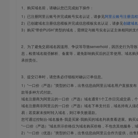
1、购买域名前，请确认您已完成如下操作：
1）已注册阿里云账号并完成账号实名认证，请参见
阿里云账号注册流程
2）已创建域名注册信息模板并完成信息模板实名认证，请参见
创建域名
3）购买“带价PUSH”类型的域名，需绑定与账号实名认证主体相同的支
2、为了避免交易域名因滥用、争议等导致serverhold，因历史行为
息，检查域名能否解析、备案等，避免影响购买后的正常使用。域名购
承担责任。
3、提交订单时，请您务必仔细核对确认订单信息。
1）“一口价（严选）”类型的订单，出售信息由阿里云域名用户直接发
款等多种方式付款。
域名注册商为阿里云的一口价（严选）域名通常1个工作日完成交易，个
域名注册商非阿里云的一口价（严选）域名下单支付后，域名持有人须在
易；若卖家未按时转入域名，则订单失败退款。
您可通过控制台-域名服务-我是买家-我购买的域名列表查看进展。购买
“一口价（严选）”域名所示价格仅为域名购买价格，不包含其他服务，
2）“一口价（优选）”类型的订单，出售信息由阿里云合作方提供，出