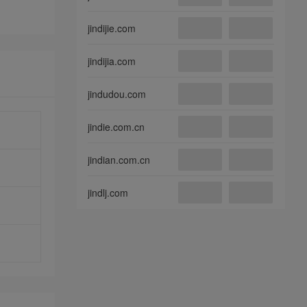
jindijie.com
jindijia.com
jindudou.com
jindie.com.cn
jindian.com.cn
jindlj.com