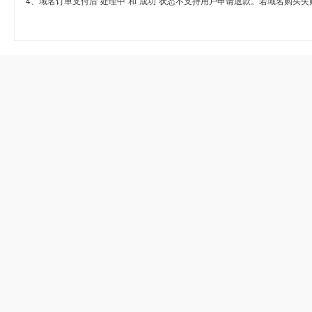
4、域名订单支付后“处理中”和“成功”状态不支持用户申请退款。若域名购