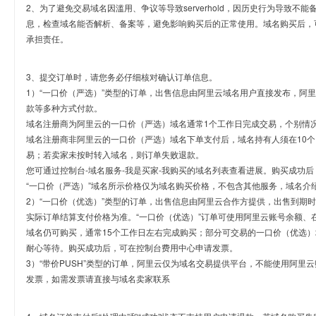
2、为了避免交易域名因滥用、争议等导致serverhold，因历史行为导致不
息，检查域名能否解析、备案等，避免影响购买后的正常使用。域名购买后，
承担责任。
3、提交订单时，请您务必仔细核对确认订单信息。
1）“一口价（严选）”类型的订单，出售信息由阿里云域名用户直接发布，阿
款等多种方式付款。
域名注册商为阿里云的一口价（严选）域名通常1个工作日完成交易，个别情
域名注册商非阿里云的一口价（严选）域名下单支付后，域名持有人须在10
易；若卖家未按时转入域名，则订单失败退款。
您可通过控制台-域名服务-我是买家-我购买的域名列表查看进展。购买成功后
“一口价（严选）”域名所示价格仅为域名购买价格，不包含其他服务，域名介
2）“一口价（优选）”类型的订单，出售信息由阿里云合作方提供，出售到期
实际订单结算支付价格为准。“一口价（优选）”订单可使用阿里云账号余额、
域名仍可购买，通常15个工作日左右完成购买；部分可交易的一口价（优选）
耐心等待。购买成功后，可在控制台费用中心申请发票。
3）“带价PUSH”类型的订单，阿里云仅为域名交易提供平台，不能使用阿
发票，如需发票请直接与域名卖家联系