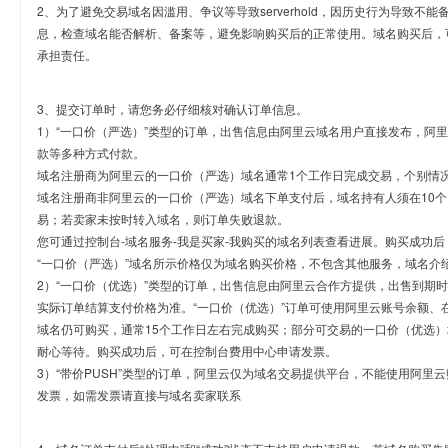
2、为了避免交易域名因滥用、争议等导致serverhold，因历史行为导致不
息，检查域名能否解析、备案等，避免影响购买后的正常使用。域名购买后，
承担责任。
3、提交订单时，请您务必仔细核对确认订单信息。
1）“一口价（严选）”类型的订单，出售信息由阿里云域名用户直接发布，阿
款等多种方式付款。
域名注册商为阿里云的一口价（严选）域名通常1个工作日完成交易，个别情
域名注册商非阿里云的一口价（严选）域名下单支付后，域名持有人须在10
易；若卖家未按时转入域名，则订单失败退款。
您可通过控制台-域名服务-我是买家-我购买的域名列表查看进展。购买成功后
“一口价（严选）”域名所示价格仅为域名购买价格，不包含其他服务，域名介
2）“一口价（优选）”类型的订单，出售信息由阿里云合作方提供，出售到期
实际订单结算支付价格为准。“一口价（优选）”订单可使用阿里云账号余额、
域名仍可购买，通常15个工作日左右完成购买；部分可交易的一口价（优选）
耐心等待。购买成功后，可在控制台费用中心申请发票。
3）“带价PUSH”类型的订单，阿里云仅为域名交易提供平台，不能使用阿
发票，如需发票请直接与域名卖家联系