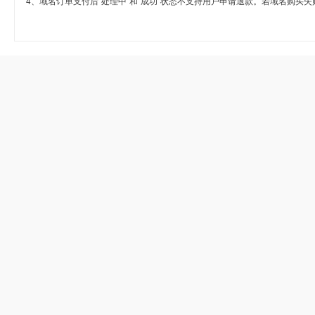
4、域名订单支付后“处理中”和“成功”状态不支持用户申请退款。若域名购