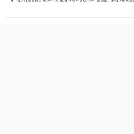
4、域名订单支付后“处理中”和“成功”状态不支持用户申请退款。若域名购