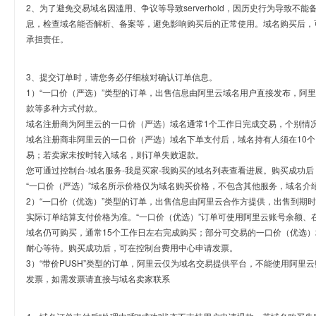
2、为了避免交易域名因滥用、争议等导致serverhold，因历史行为导致不
息，检查域名能否解析、备案等，避免影响购买后的正常使用。域名购买后，
承担责任。
3、提交订单时，请您务必仔细核对确认订单信息。
1）“一口价（严选）”类型的订单，出售信息由阿里云域名用户直接发布，阿
款等多种方式付款。
域名注册商为阿里云的一口价（严选）域名通常1个工作日完成交易，个别情
域名注册商非阿里云的一口价（严选）域名下单支付后，域名持有人须在10
易；若卖家未按时转入域名，则订单失败退款。
您可通过控制台-域名服务-我是买家-我购买的域名列表查看进展。购买成功后
“一口价（严选）”域名所示价格仅为域名购买价格，不包含其他服务，域名介
2）“一口价（优选）”类型的订单，出售信息由阿里云合作方提供，出售到期
实际订单结算支付价格为准。“一口价（优选）”订单可使用阿里云账号余额、
域名仍可购买，通常15个工作日左右完成购买；部分可交易的一口价（优选）
耐心等待。购买成功后，可在控制台费用中心申请发票。
3）“带价PUSH”类型的订单，阿里云仅为域名交易提供平台，不能使用阿
发票，如需发票请直接与域名卖家联系