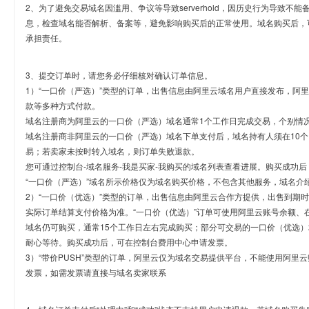
2、为了避免交易域名因滥用、争议等导致serverhold，因历史行为导致不
息，检查域名能否解析、备案等，避免影响购买后的正常使用。域名购买后，
承担责任。
3、提交订单时，请您务必仔细核对确认订单信息。
1）“一口价（严选）”类型的订单，出售信息由阿里云域名用户直接发布，阿
款等多种方式付款。
域名注册商为阿里云的一口价（严选）域名通常1个工作日完成交易，个别情
域名注册商非阿里云的一口价（严选）域名下单支付后，域名持有人须在10
易；若卖家未按时转入域名，则订单失败退款。
您可通过控制台-域名服务-我是买家-我购买的域名列表查看进展。购买成功后
“一口价（严选）”域名所示价格仅为域名购买价格，不包含其他服务，域名介
2）“一口价（优选）”类型的订单，出售信息由阿里云合作方提供，出售到期
实际订单结算支付价格为准。“一口价（优选）”订单可使用阿里云账号余额、
域名仍可购买，通常15个工作日左右完成购买；部分可交易的一口价（优选）
耐心等待。购买成功后，可在控制台费用中心申请发票。
3）“带价PUSH”类型的订单，阿里云仅为域名交易提供平台，不能使用阿
发票，如需发票请直接与域名卖家联系