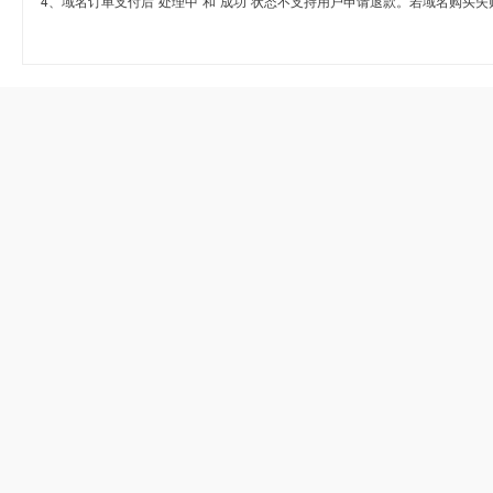
4、域名订单支付后“处理中”和“成功”状态不支持用户申请退款。若域名购