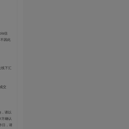
is信
云不因此
及线下汇
成交
响，请以
作方确认
作日，请