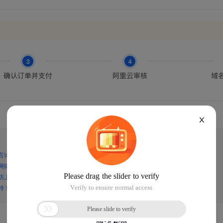
X
言论，谨防上当受骗！
网络诈骗！
防上当受骗！
持！