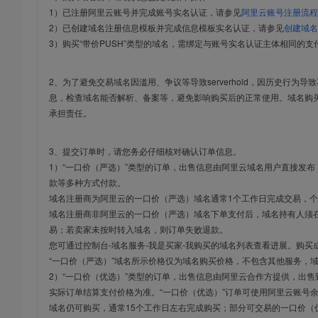
1）已注册阿里云账号并完成账号实名认证，请参见
阿里云账号注册流程
2）已创建域名注册信息模板并完成信息模板实名认证，请参见
创建域名
3）购买“带价PUSH”类型的域名，需绑定与账号实名认证主体相同的支
2、为了避免交易域名因滥用、争议等导致serverhold，因历史行为
息，检查域名能否解析、备案等，避免影响购买后的正常使用。域名购
承担责任。
3、提交订单时，请您务必仔细核对确认订单信息。
1）“一口价（严选）”类型的订单，出售信息由阿里云域名用户直接发
款等多种方式付款。
域名注册商为阿里云的一口价（严选）域名通常1个工作日完成交易，个
域名注册商非阿里云的一口价（严选）域名下单支付后，域名持有人须在
易；若卖家未按时转入域名，则订单失败退款。
您可通过控制台-域名服务-我是买家-我购买的域名列表查看进展。购买
“一口价（严选）”域名所示价格仅为域名购买价格，不包含其他服务，
2）“一口价（优选）”类型的订单，出售信息由阿里云合作方提供，出
实际订单结算支付价格为准。“一口价（优选）”订单可使用阿里云账号
域名仍可购买，通常15个工作日左右完成购买；部分可交易的一口价（