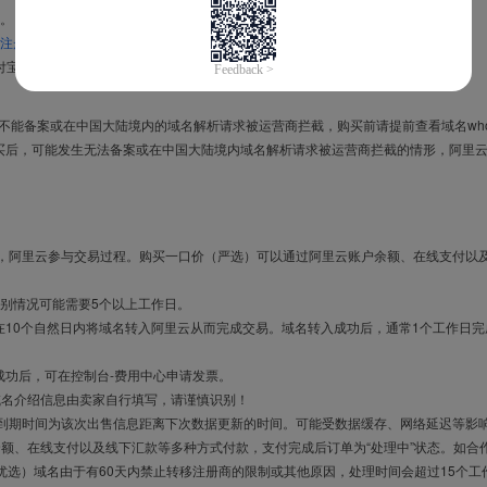
。
注册信息模板
。
付宝，进入
域名交易支付宝绑定页面
完成绑定。
导致不能备案或在中国大陆境内的域名解析请求被运营商拦截，购买前请提前查看域名who
买后，可能发生无法备案或在中国大陆境内域名解析请求被运营商拦截的情形，阿里
布，阿里云参与交易过程。购买一口价（严选）可以通过阿里云账户余额、在线支付以
别情况可能需要5个以上工作日。
10个自然日内将域名转入阿里云从而完成交易。域名转入成功后，通常1个工作日完
成功后，可在控制台-费用中心申请发票。
域名介绍信息由卖家自行填写，请谨慎识别！
售到期时间为该次出售信息距离下次数据更新的时间。可能受数据缓存、网络延迟等影
余额、在线支付以及线下汇款等多种方式付款，支付完成后订单为“处理中”状态。如合
优选）域名由于有60天内禁止转移注册商的限制或其他原因，处理时间会超过15个工