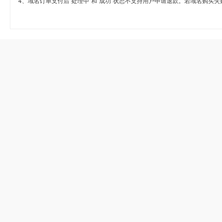
4、域名订单支付后“处理中”和“成功”状态不支持用户申请退款。若域名购