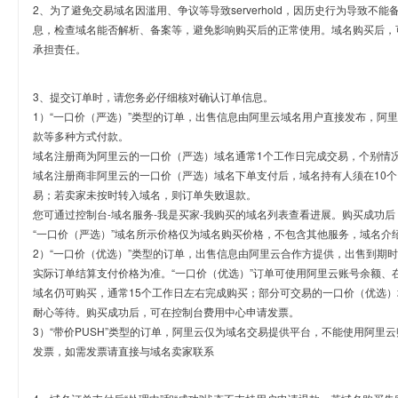
2、为了避免交易域名因滥用、争议等导致serverhold，因历史行为导致不
息，检查域名能否解析、备案等，避免影响购买后的正常使用。域名购买后，
承担责任。
3、提交订单时，请您务必仔细核对确认订单信息。
1）“一口价（严选）”类型的订单，出售信息由阿里云域名用户直接发布，阿
款等多种方式付款。
域名注册商为阿里云的一口价（严选）域名通常1个工作日完成交易，个别情
域名注册商非阿里云的一口价（严选）域名下单支付后，域名持有人须在10
易；若卖家未按时转入域名，则订单失败退款。
您可通过控制台-域名服务-我是买家-我购买的域名列表查看进展。购买成功后
“一口价（严选）”域名所示价格仅为域名购买价格，不包含其他服务，域名介
2）“一口价（优选）”类型的订单，出售信息由阿里云合作方提供，出售到期
实际订单结算支付价格为准。“一口价（优选）”订单可使用阿里云账号余额、
域名仍可购买，通常15个工作日左右完成购买；部分可交易的一口价（优选）
耐心等待。购买成功后，可在控制台费用中心申请发票。
3）“带价PUSH”类型的订单，阿里云仅为域名交易提供平台，不能使用阿
发票，如需发票请直接与域名卖家联系