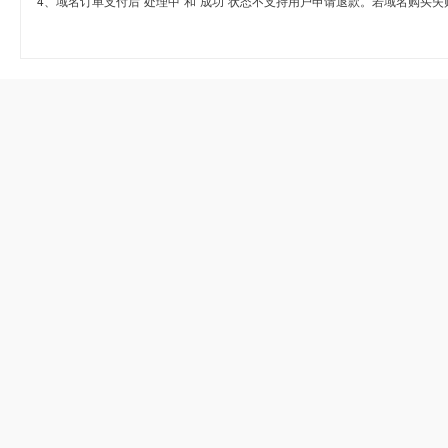
4、域名订单支付后“处理中”和“成功”状态不支持用户申请退款。若域名购