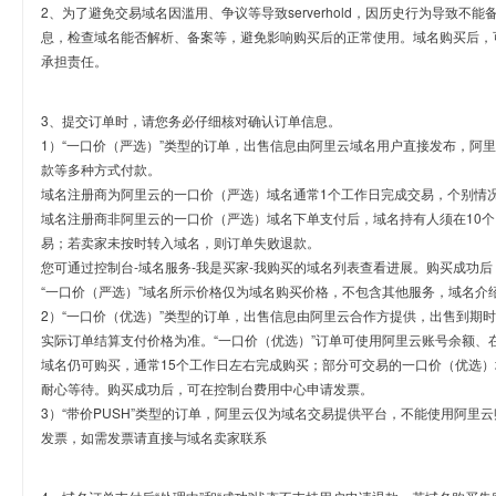
2、为了避免交易域名因滥用、争议等导致serverhold，因历史行为导致不
息，检查域名能否解析、备案等，避免影响购买后的正常使用。域名购买后，
承担责任。
3、提交订单时，请您务必仔细核对确认订单信息。
1）“一口价（严选）”类型的订单，出售信息由阿里云域名用户直接发布，阿
款等多种方式付款。
域名注册商为阿里云的一口价（严选）域名通常1个工作日完成交易，个别情
域名注册商非阿里云的一口价（严选）域名下单支付后，域名持有人须在10
易；若卖家未按时转入域名，则订单失败退款。
您可通过控制台-域名服务-我是买家-我购买的域名列表查看进展。购买成功后
“一口价（严选）”域名所示价格仅为域名购买价格，不包含其他服务，域名介
2）“一口价（优选）”类型的订单，出售信息由阿里云合作方提供，出售到期
实际订单结算支付价格为准。“一口价（优选）”订单可使用阿里云账号余额、
域名仍可购买，通常15个工作日左右完成购买；部分可交易的一口价（优选）
耐心等待。购买成功后，可在控制台费用中心申请发票。
3）“带价PUSH”类型的订单，阿里云仅为域名交易提供平台，不能使用阿
发票，如需发票请直接与域名卖家联系