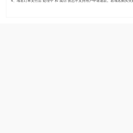
4、域名订单支付后“处理中”和“成功”状态不支持用户申请退款。若域名购