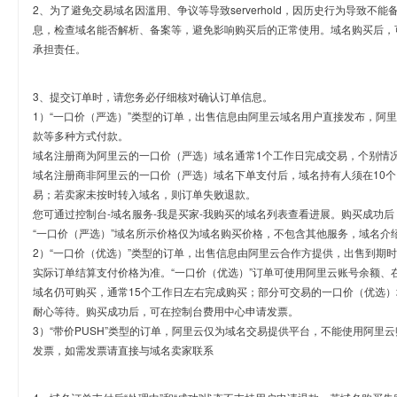
2、为了避免交易域名因滥用、争议等导致serverhold，因历史行为导致不
息，检查域名能否解析、备案等，避免影响购买后的正常使用。域名购买后，
承担责任。
3、提交订单时，请您务必仔细核对确认订单信息。
1）“一口价（严选）”类型的订单，出售信息由阿里云域名用户直接发布，阿
款等多种方式付款。
域名注册商为阿里云的一口价（严选）域名通常1个工作日完成交易，个别情
域名注册商非阿里云的一口价（严选）域名下单支付后，域名持有人须在10
易；若卖家未按时转入域名，则订单失败退款。
您可通过控制台-域名服务-我是买家-我购买的域名列表查看进展。购买成功后
“一口价（严选）”域名所示价格仅为域名购买价格，不包含其他服务，域名介
2）“一口价（优选）”类型的订单，出售信息由阿里云合作方提供，出售到期
实际订单结算支付价格为准。“一口价（优选）”订单可使用阿里云账号余额、
域名仍可购买，通常15个工作日左右完成购买；部分可交易的一口价（优选）
耐心等待。购买成功后，可在控制台费用中心申请发票。
3）“带价PUSH”类型的订单，阿里云仅为域名交易提供平台，不能使用阿
发票，如需发票请直接与域名卖家联系