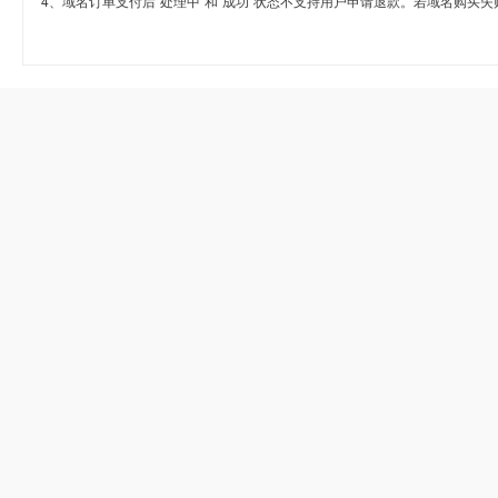
4、域名订单支付后“处理中”和“成功”状态不支持用户申请退款。若域名购