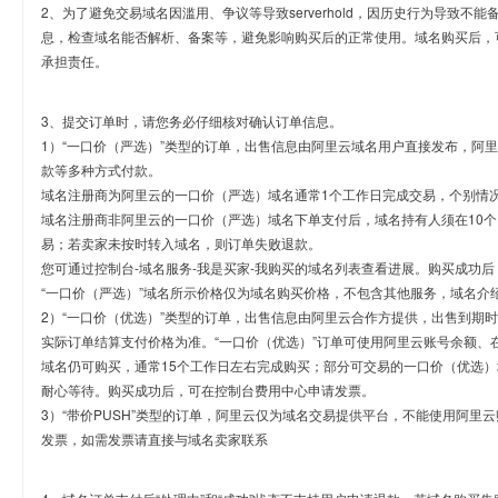
2、为了避免交易域名因滥用、争议等导致serverhold，因历史行为导致不
息，检查域名能否解析、备案等，避免影响购买后的正常使用。域名购买后，
承担责任。
3、提交订单时，请您务必仔细核对确认订单信息。
1）“一口价（严选）”类型的订单，出售信息由阿里云域名用户直接发布，阿
款等多种方式付款。
域名注册商为阿里云的一口价（严选）域名通常1个工作日完成交易，个别情
域名注册商非阿里云的一口价（严选）域名下单支付后，域名持有人须在10
易；若卖家未按时转入域名，则订单失败退款。
您可通过控制台-域名服务-我是买家-我购买的域名列表查看进展。购买成功后
“一口价（严选）”域名所示价格仅为域名购买价格，不包含其他服务，域名介
2）“一口价（优选）”类型的订单，出售信息由阿里云合作方提供，出售到期
实际订单结算支付价格为准。“一口价（优选）”订单可使用阿里云账号余额、
域名仍可购买，通常15个工作日左右完成购买；部分可交易的一口价（优选）
耐心等待。购买成功后，可在控制台费用中心申请发票。
3）“带价PUSH”类型的订单，阿里云仅为域名交易提供平台，不能使用阿
发票，如需发票请直接与域名卖家联系