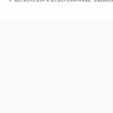
4、域名订单支付后“处理中”和“成功”状态不支持用户申请退款。若域名购