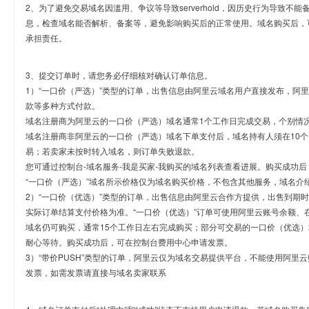
2、为了避免交易域名因滥用、争议等导致serverhold，因历史行为导致不
息，检查域名能否解析、备案等，避免影响购买后的正常使用。域名购买后，
承担责任。
3、提交订单时，请您务必仔细核对确认订单信息。
1）“一口价（严选）”类型的订单，出售信息由阿里云域名用户直接发布，阿
款等多种方式付款。
域名注册商为阿里云的一口价（严选）域名通常1个工作日完成交易，个别情
域名注册商非阿里云的一口价（严选）域名下单支付后，域名持有人须在10
易；若卖家未按时转入域名，则订单失败退款。
您可通过控制台-域名服务-我是买家-我购买的域名列表查看进展。购买成功后
“一口价（严选）”域名所示价格仅为域名购买价格，不包含其他服务，域名介
2）“一口价（优选）”类型的订单，出售信息由阿里云合作方提供，出售到期
实际订单结算支付价格为准。“一口价（优选）”订单可使用阿里云账号余额、
域名仍可购买，通常15个工作日左右完成购买；部分可交易的一口价（优选）
耐心等待。购买成功后，可在控制台费用中心申请发票。
3）“带价PUSH”类型的订单，阿里云仅为域名交易提供平台，不能使用阿
发票，如需发票请直接与域名卖家联系