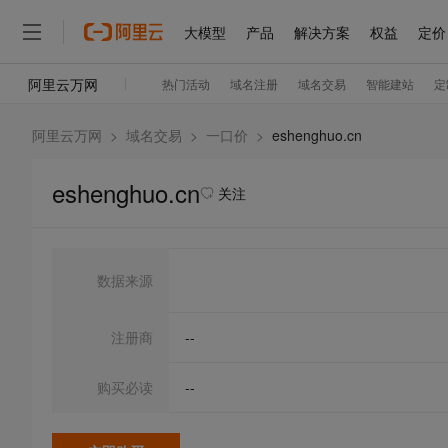
阿里云万网
>
域名交易
>
一口价
>
eshenghuo.cn
eshenghuo.cn
关注
数据来源
注册商
--
购买必读
--