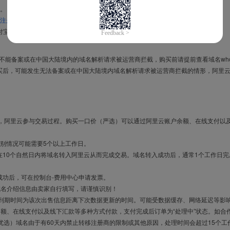
。
注册信息模板
。
付宝，进入
域名交易支付宝绑定页面
完成绑定。
导致不能备案或在中国大陆境内的域名解析请求被运营商拦截，购买前请提前查看域名who
买后，可能发生无法备案或在中国大陆境内域名解析请求被运营商拦截的情形，阿里
布，阿里云参与交易过程。购买一口价（严选）可以通过阿里云账户余额、在线支付以
别情况可能需要5个以上工作日。
10个自然日内将域名转入阿里云从而完成交易。域名转入成功后，通常1个工作日完
成功后，可在控制台-费用中心申请发票。
域名介绍信息由卖家自行填写，请谨慎识别！
售到期时间为该次出售信息距离下次数据更新的时间。可能受数据缓存、网络延迟等影
余额、在线支付以及线下汇款等多种方式付款，支付完成后订单为“处理中”状态。如合
优选）域名由于有60天内禁止转移注册商的限制或其他原因，处理时间会超过15个工