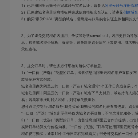
1）已注册阿里云账号并完成账号实名认证，请参见
阿里云账号注册流程
2）已创建域名注册信息模板并完成信息模板实名认证，请参见
创建域名
3）购买“带价PUSH”类型的域名，需绑定与账号实名认证主体相同的支
2、为了避免交易域名因滥用、争议等导致serverhold，因历史行为
息，检查域名能否解析、备案等，避免影响购买后的正常使用。域名购
承担责任。
3、提交订单时，请您务必仔细核对确认订单信息。
1）“一口价（严选）”类型的订单，出售信息由阿里云域名用户直接发
款等多种方式付款。
域名注册商为阿里云的一口价（严选）域名通常1个工作日完成交易，个
域名注册商非阿里云的一口价（严选）域名下单支付后，域名持有人须在
易；若卖家未按时转入域名，则订单失败退款。
您可通过控制台-域名服务-我是买家-我购买的域名列表查看进展。购买
“一口价（严选）”域名所示价格仅为域名购买价格，不包含其他服务，
2）“一口价（优选）”类型的订单，出售信息由阿里云合作方提供，出
实际订单结算支付价格为准。“一口价（优选）”订单可使用阿里云账号
域名仍可购买，通常15个工作日左右完成购买；部分可交易的一口价（