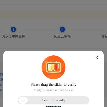
X
言论，谨防上当受骗！
网络诈骗！
防上当受骗！
持！