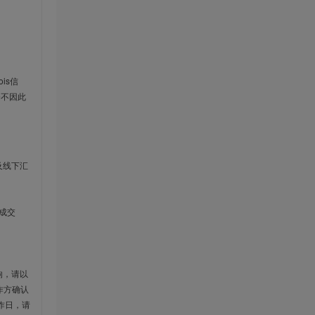
is信
云不因此
及线下汇
成交
响，请以
作方确认
作日，请