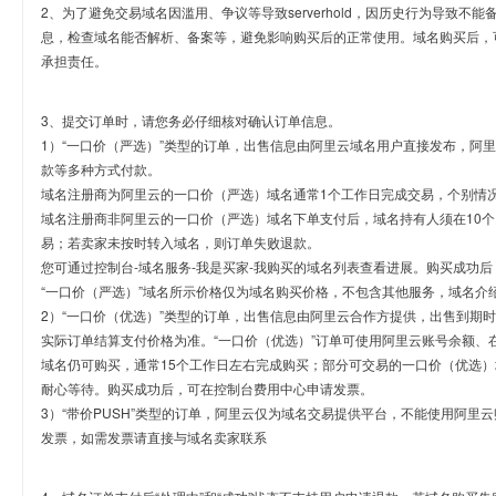
2、为了避免交易域名因滥用、争议等导致serverhold，因历史行为导致不
息，检查域名能否解析、备案等，避免影响购买后的正常使用。域名购买后，
承担责任。
3、提交订单时，请您务必仔细核对确认订单信息。
1）“一口价（严选）”类型的订单，出售信息由阿里云域名用户直接发布，阿
款等多种方式付款。
域名注册商为阿里云的一口价（严选）域名通常1个工作日完成交易，个别情
域名注册商非阿里云的一口价（严选）域名下单支付后，域名持有人须在10
易；若卖家未按时转入域名，则订单失败退款。
您可通过控制台-域名服务-我是买家-我购买的域名列表查看进展。购买成功后
“一口价（严选）”域名所示价格仅为域名购买价格，不包含其他服务，域名介
2）“一口价（优选）”类型的订单，出售信息由阿里云合作方提供，出售到期
实际订单结算支付价格为准。“一口价（优选）”订单可使用阿里云账号余额、
域名仍可购买，通常15个工作日左右完成购买；部分可交易的一口价（优选）
耐心等待。购买成功后，可在控制台费用中心申请发票。
3）“带价PUSH”类型的订单，阿里云仅为域名交易提供平台，不能使用阿
发票，如需发票请直接与域名卖家联系