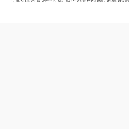
4、域名订单支付后“处理中”和“成功”状态不支持用户申请退款。若域名购