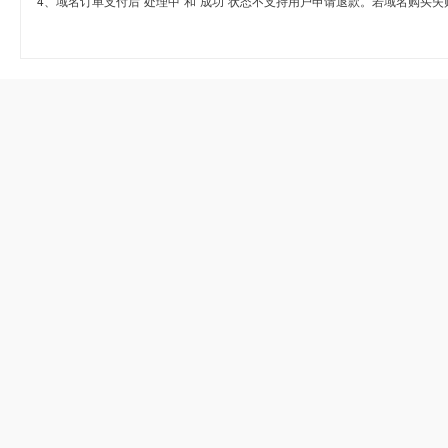
4、域名订单支付后“处理中”和“成功”状态不支持用户申请退款。若域名购