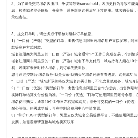
2、为了避免交易域名因滥用、争议等导致serverhold，因历史行为导致不
息，检查域名能否解析、备案等，避免影响购买后的正常使用。域名购买后，
承担责任。
3、提交订单时，请您务必仔细核对确认订单信息。
1）“一口价（严选）”类型的订单，出售信息由阿里云域名用户直接发布，阿
款等多种方式付款。
域名注册商为阿里云的一口价（严选）域名通常1个工作日完成交易，个别情
域名注册商非阿里云的一口价（严选）域名下单支付后，域名持有人须在10
易；若卖家未按时转入域名，则订单失败退款。
您可通过控制台-域名服务-我是买家-我购买的域名列表查看进展。购买成功后
“一口价（严选）”域名所示价格仅为域名购买价格，不包含其他服务，域名介
2）“一口价（优选）”类型的订单，出售信息由阿里云合作方提供，出售到期
实际订单结算支付价格为准。“一口价（优选）”订单可使用阿里云账号余额、
域名仍可购买，通常15个工作日左右完成购买；部分可交易的一口价（优选）
耐心等待。购买成功后，可在控制台费用中心申请发票。
3）“带价PUSH”类型的订单，阿里云仅为域名交易提供平台，不能使用阿
发票，如需发票请直接与域名卖家联系