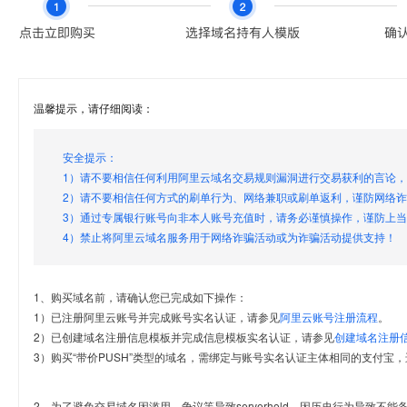
温馨提示，请仔细阅读：
安全提示：
1）请不要相信任何利用阿里云域名交易规则漏洞进行交易获利的言论
2）请不要相信任何方式的刷单行为、网络兼职或刷单返利，谨防网络
3）通过专属银行账号向非本人账号充值时，请务必谨慎操作，谨防上
4）禁止将阿里云域名服务用于网络诈骗活动或为诈骗活动提供支持！
1、购买域名前，请确认您已完成如下操作：
1）已注册阿里云账号并完成账号实名认证，请参见
阿里云账号注册流程
。
2）已创建域名注册信息模板并完成信息模板实名认证，请参见
创建域名注册
3）购买“带价PUSH”类型的域名，需绑定与账号实名认证主体相同的支付宝，
2、为了避免交易域名因滥用、争议等导致serverhold，因历史行为导致不