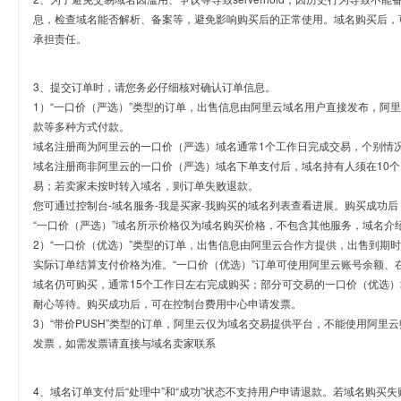
息，检查域名能否解析、备案等，避免影响购买后的正常使用。域名购买后，
承担责任。
3、提交订单时，请您务必仔细核对确认订单信息。
1）“一口价（严选）”类型的订单，出售信息由阿里云域名用户直接发布，阿
款等多种方式付款。
域名注册商为阿里云的一口价（严选）域名通常1个工作日完成交易，个别情
域名注册商非阿里云的一口价（严选）域名下单支付后，域名持有人须在10
易；若卖家未按时转入域名，则订单失败退款。
您可通过控制台-域名服务-我是买家-我购买的域名列表查看进展。购买成功后
“一口价（严选）”域名所示价格仅为域名购买价格，不包含其他服务，域名介
2）“一口价（优选）”类型的订单，出售信息由阿里云合作方提供，出售到期
实际订单结算支付价格为准。“一口价（优选）”订单可使用阿里云账号余额、
域名仍可购买，通常15个工作日左右完成购买；部分可交易的一口价（优选）
耐心等待。购买成功后，可在控制台费用中心申请发票。
3）“带价PUSH”类型的订单，阿里云仅为域名交易提供平台，不能使用阿
发票，如需发票请直接与域名卖家联系
4、域名订单支付后“处理中”和“成功”状态不支持用户申请退款。若域名购