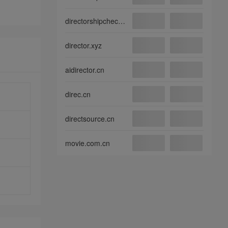
directorshipcheck.com
director.xyz
aidirector.cn
direc.cn
directsource.cn
movie.com.cn