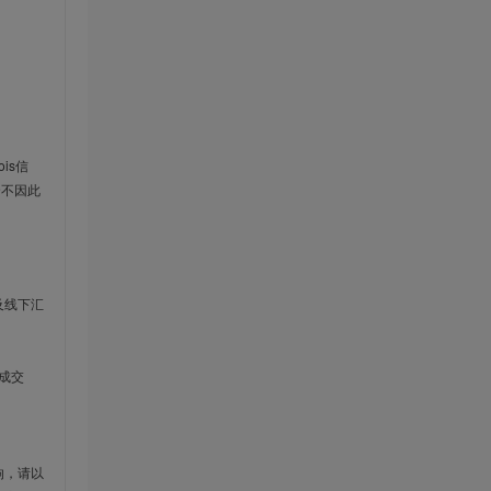
is信
云不因此
及线下汇
成交
响，请以