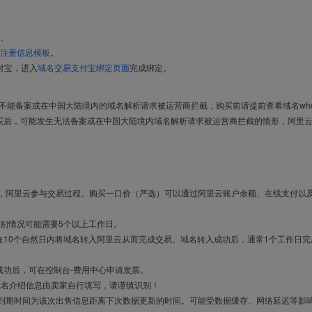
。
注册信息模板
。
付宝，进入
域名交易支付宝绑定页面
完成绑定。
导致不能备案或在中国大陆境内的域名解析请求被运营商拦截，购买前请提前查看域名who
买后，可能发生无法备案或在中国大陆境内域名解析请求被运营商拦截的情形，阿里
布，阿里云参与交易过程。购买一口价（严选）可以通过阿里云账户余额、在线支付以
别情况可能需要5个以上工作日。
10个自然日内将域名转入阿里云从而完成交易。域名转入成功后，通常1个工作日完
成功后，可在控制台-费用中心申请发票。
域名介绍信息由卖家自行填写，请谨慎识别！
售到期时间为该次出售信息距离下次数据更新的时间。可能受数据缓存、网络延迟等影