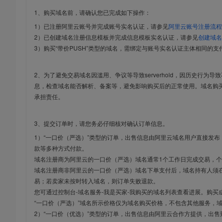
1、购买域名前，请确认您已完成如下操作：
1）已注册阿里云账号并完成账号实名认证，请参见
阿里云账号注册流程
2）已创建域名注册信息模板并完成信息模板实名认证，请参见
创建域名
3）购买“带价PUSH”类型的域名，需绑定与账号实名认证主体相同的支
2、为了避免交易域名因滥用、争议等导致serverhold，因历史行为
息，检查域名能否解析、备案等，避免影响购买后的正常使用。域名购
承担责任。
3、提交订单时，请您务必仔细核对确认订单信息。
1）“一口价（严选）”类型的订单，出售信息由阿里云域名用户直接发
款等多种方式付款。
域名注册商为阿里云的一口价（严选）域名通常1个工作日完成交易，个
域名注册商非阿里云的一口价（严选）域名下单支付后，域名持有人须在
易；若卖家未按时转入域名，则订单失败退款。
您可通过控制台-域名服务-我是买家-我购买的域名列表查看进展。购买
“一口价（严选）”域名所示价格仅为域名购买价格，不包含其他服务，
2）“一口价（优选）”类型的订单，出售信息由阿里云合作方提供，出