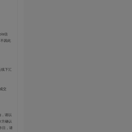
is信
云不因此
及线下汇
成交
响，请以
作方确认
作日，请