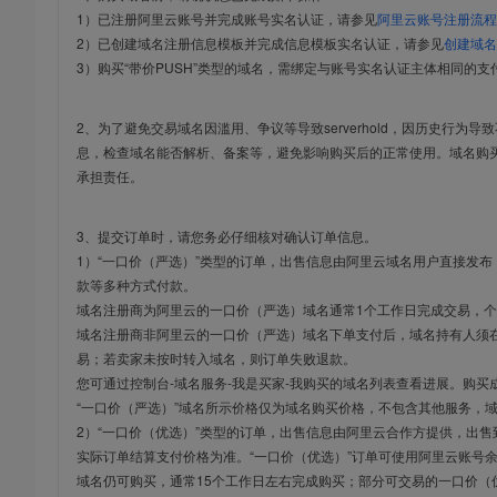
1）已注册阿里云账号并完成账号实名认证，请参见
阿里云账号注册流程
2）已创建域名注册信息模板并完成信息模板实名认证，请参见
创建域名
3）购买“带价PUSH”类型的域名，需绑定与账号实名认证主体相同的支
2、为了避免交易域名因滥用、争议等导致serverhold，因历史行为
息，检查域名能否解析、备案等，避免影响购买后的正常使用。域名购
承担责任。
3、提交订单时，请您务必仔细核对确认订单信息。
1）“一口价（严选）”类型的订单，出售信息由阿里云域名用户直接发
款等多种方式付款。
域名注册商为阿里云的一口价（严选）域名通常1个工作日完成交易，个
域名注册商非阿里云的一口价（严选）域名下单支付后，域名持有人须在
易；若卖家未按时转入域名，则订单失败退款。
您可通过控制台-域名服务-我是买家-我购买的域名列表查看进展。购买
“一口价（严选）”域名所示价格仅为域名购买价格，不包含其他服务，
2）“一口价（优选）”类型的订单，出售信息由阿里云合作方提供，出
实际订单结算支付价格为准。“一口价（优选）”订单可使用阿里云账号
域名仍可购买，通常15个工作日左右完成购买；部分可交易的一口价（