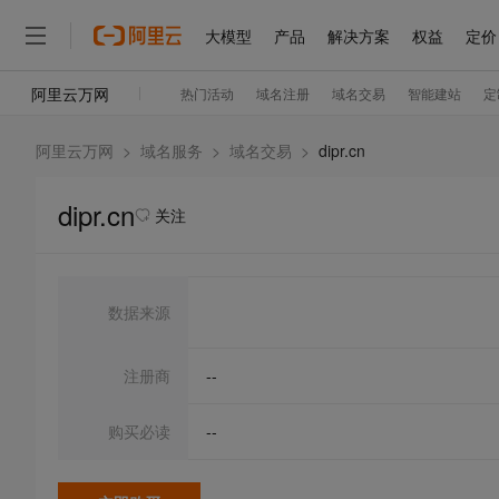
阿里云万网
>
域名服务
>
域名交易
>
dipr.cn
dipr.cn
关注
数据来源
注册商
--
购买必读
--