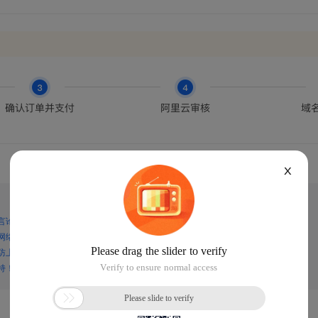
X
言论，谨防上当受骗！
网络诈骗！
防上当受骗！
持！