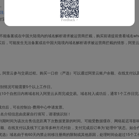
。
注册信息模板
。
付宝，进入
域名交易支付宝绑定页面
完成绑定。
导致不能备案或在中国大陆境内的域名解析请求被运营商拦截，购买前请提前查看域名who
买后，可能发生无法备案或在中国大陆境内域名解析请求被运营商拦截的情形，阿里
布，阿里云参与交易过程。购买一口价（严选）可以通过阿里云账户余额、在线支付以
别情况可能需要5个以上工作日。
10个自然日内将域名转入阿里云从而完成交易。域名转入成功后，通常1个工作日完
成功后，可在控制台-费用中心申请发票。
域名介绍信息由卖家自行填写，请谨慎识别！
售到期时间为该次出售信息距离下次数据更新的时间。可能受数据缓存、网络延迟等影
余额、在线支付以及线下汇款等多种方式付款，支付完成后订单为“处理中”状态。如合
优选）域名由于有60天内禁止转移注册商的限制或其他原因，处理时间会超过15个工