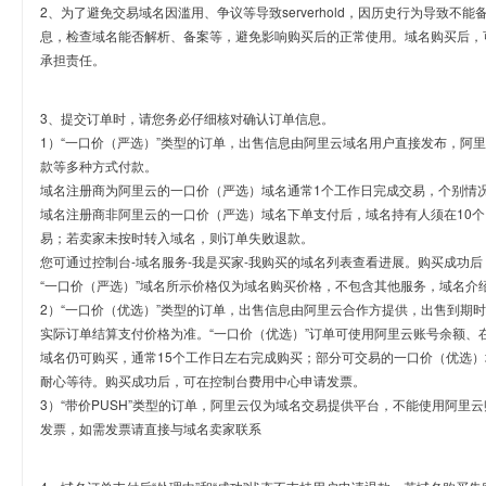
2、为了避免交易域名因滥用、争议等导致serverhold，因历史行为导致不
息，检查域名能否解析、备案等，避免影响购买后的正常使用。域名购买后，
承担责任。
3、提交订单时，请您务必仔细核对确认订单信息。
1）“一口价（严选）”类型的订单，出售信息由阿里云域名用户直接发布，阿
款等多种方式付款。
域名注册商为阿里云的一口价（严选）域名通常1个工作日完成交易，个别情
域名注册商非阿里云的一口价（严选）域名下单支付后，域名持有人须在10
易；若卖家未按时转入域名，则订单失败退款。
您可通过控制台-域名服务-我是买家-我购买的域名列表查看进展。购买成功后
“一口价（严选）”域名所示价格仅为域名购买价格，不包含其他服务，域名介
2）“一口价（优选）”类型的订单，出售信息由阿里云合作方提供，出售到期
实际订单结算支付价格为准。“一口价（优选）”订单可使用阿里云账号余额、
域名仍可购买，通常15个工作日左右完成购买；部分可交易的一口价（优选）
耐心等待。购买成功后，可在控制台费用中心申请发票。
3）“带价PUSH”类型的订单，阿里云仅为域名交易提供平台，不能使用阿
发票，如需发票请直接与域名卖家联系