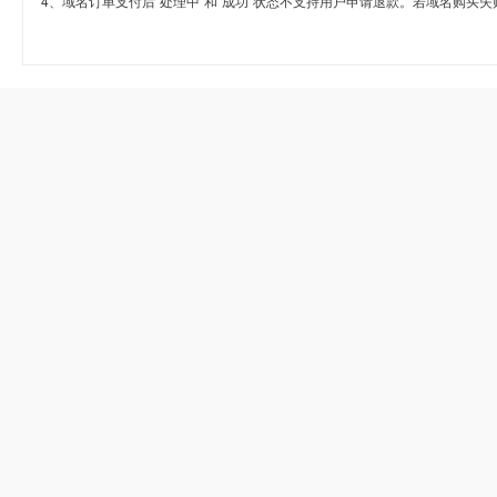
4、域名订单支付后“处理中”和“成功”状态不支持用户申请退款。若域名购