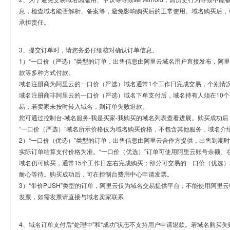
息，检查域名能否解析、备案等，避免影响购买后的正常使用。域名购买后，
承担责任。
3、提交订单时，请您务必仔细核对确认订单信息。
1）“一口价（严选）”类型的订单，出售信息由阿里云域名用户直接发布，阿
款等多种方式付款。
域名注册商为阿里云的一口价（严选）域名通常1个工作日完成交易，个别情
域名注册商非阿里云的一口价（严选）域名下单支付后，域名持有人须在10
易；若卖家未按时转入域名，则订单失败退款。
您可通过控制台-域名服务-我是买家-我购买的域名列表查看进展。购买成功后
“一口价（严选）”域名所示价格仅为域名购买价格，不包含其他服务，域名介
2）“一口价（优选）”类型的订单，出售信息由阿里云合作方提供，出售到期
实际订单结算支付价格为准。“一口价（优选）”订单可使用阿里云账号余额、
域名仍可购买，通常15个工作日左右完成购买；部分可交易的一口价（优选）
耐心等待。购买成功后，可在控制台费用中心申请发票。
3）“带价PUSH”类型的订单，阿里云仅为域名交易提供平台，不能使用阿
发票，如需发票请直接与域名卖家联系
4、域名订单支付后“处理中”和“成功”状态不支持用户申请退款。若域名购