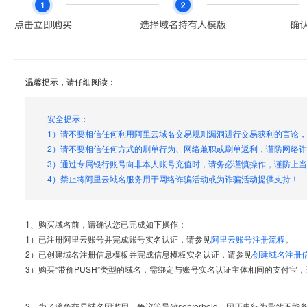
温馨提示，请仔细阅读：
安全提示：
1）请不要相信任何利用阿里云域名交易规则漏洞进行交易获利的言论
2）请不要相信任何方式的刷单行为、网络兼职或刷单返利，谨防网络
3）通过专属银行账号向非本人账号充值时，请务必谨慎操作，谨防上
4）禁止将阿里云域名服务用于网络诈骗活动或为诈骗活动提供支持！
1、购买域名前，请确认您已完成如下操作：
1）已注册阿里云账号并完成账号实名认证，请参见
阿里云账号注册流程
。
2）已创建域名注册信息模板并完成信息模板实名认证，请参见
创建域名注册
3）购买“带价PUSH”类型的域名，需绑定与账号实名认证主体相同的支付宝，
2、为了避免交易域名因滥用、争议等导致serverhold，因历史行为导致不