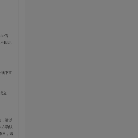
is信
云不因此
及线下汇
成交
响，请以
作方确认
作日，请