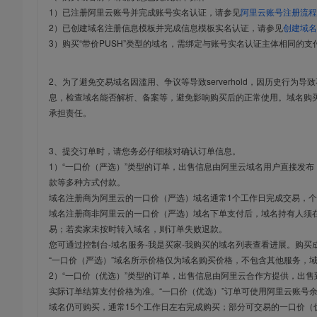
1）已注册阿里云账号并完成账号实名认证，请参见
阿里云账号注册流程
2）已创建域名注册信息模板并完成信息模板实名认证，请参见
创建域名
3）购买“带价PUSH”类型的域名，需绑定与账号实名认证主体相同的支
2、为了避免交易域名因滥用、争议等导致serverhold，因历史行为
息，检查域名能否解析、备案等，避免影响购买后的正常使用。域名购
承担责任。
3、提交订单时，请您务必仔细核对确认订单信息。
1）“一口价（严选）”类型的订单，出售信息由阿里云域名用户直接发
款等多种方式付款。
域名注册商为阿里云的一口价（严选）域名通常1个工作日完成交易，个
域名注册商非阿里云的一口价（严选）域名下单支付后，域名持有人须在
易；若卖家未按时转入域名，则订单失败退款。
您可通过控制台-域名服务-我是买家-我购买的域名列表查看进展。购买
“一口价（严选）”域名所示价格仅为域名购买价格，不包含其他服务，
2）“一口价（优选）”类型的订单，出售信息由阿里云合作方提供，出
实际订单结算支付价格为准。“一口价（优选）”订单可使用阿里云账号
域名仍可购买，通常15个工作日左右完成购买；部分可交易的一口价（