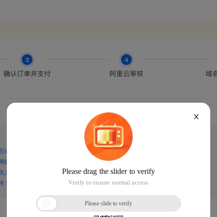
X
言论，谨防上当受骗！
网络诈骗！
防上当受骗！
持！