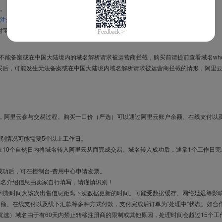
。
注册信息模板
。
付宝，进入
域名交易支付宝绑定页面
完成绑定。
导致不能备案或在中国大陆境内的域名解析请求被运营商拦截，购买前请提前查看域名who
买后，可能发生无法备案或在中国大陆境内域名解析请求被运营商拦截的情形，阿里
布，阿里云参与交易过程。购买一口价（严选）可以通过阿里云账户余额、在线支付以
别情况可能需要5个以上工作日。
10个自然日内将域名转入阿里云从而完成交易。域名转入成功后，通常1个工作日完
成功后，可在控制台-费用中心申请发票。
域名介绍信息由卖家自行填写，请谨慎识别！
售到期时间为该次出售信息距离下次数据更新的时间。可能受数据缓存、网络延迟等影
余额、在线支付以及线下汇款等多种方式付款，支付完成后订单为“处理中”状态。如合
优选）域名由于有60天内禁止转移注册商的限制或其他原因，处理时间会超过15个工