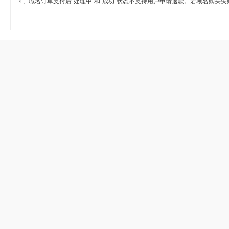
4、域名订单支付后“处理中”和“成功”状态不支持用户申请退款。若域名购