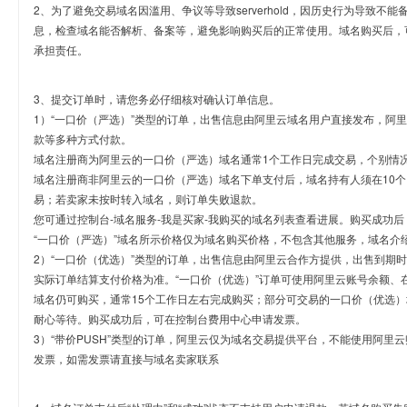
2、为了避免交易域名因滥用、争议等导致serverhold，因历史行为导致不
息，检查域名能否解析、备案等，避免影响购买后的正常使用。域名购买后，
承担责任。
3、提交订单时，请您务必仔细核对确认订单信息。
1）“一口价（严选）”类型的订单，出售信息由阿里云域名用户直接发布，阿
款等多种方式付款。
域名注册商为阿里云的一口价（严选）域名通常1个工作日完成交易，个别情
域名注册商非阿里云的一口价（严选）域名下单支付后，域名持有人须在10
易；若卖家未按时转入域名，则订单失败退款。
您可通过控制台-域名服务-我是买家-我购买的域名列表查看进展。购买成功后
“一口价（严选）”域名所示价格仅为域名购买价格，不包含其他服务，域名介
2）“一口价（优选）”类型的订单，出售信息由阿里云合作方提供，出售到期
实际订单结算支付价格为准。“一口价（优选）”订单可使用阿里云账号余额、
域名仍可购买，通常15个工作日左右完成购买；部分可交易的一口价（优选）
耐心等待。购买成功后，可在控制台费用中心申请发票。
3）“带价PUSH”类型的订单，阿里云仅为域名交易提供平台，不能使用阿
发票，如需发票请直接与域名卖家联系