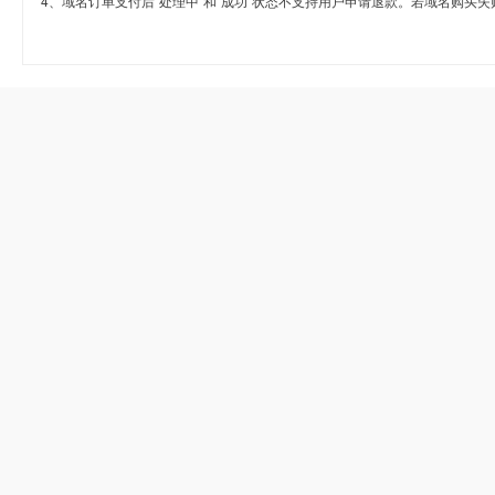
4、域名订单支付后“处理中”和“成功”状态不支持用户申请退款。若域名购