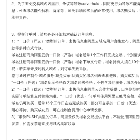
2、为了避免交易域名因滥用、争议等导致serverhold，因历史行为导致不
息，检查域名能否解析、备案等，避免影响购买后的正常使用。域名购买后，
承担责任。
3、提交订单时，请您务必仔细核对确认订单信息。
1）“一口价（严选）”类型的订单，出售信息由阿里云域名用户直接发布，阿
款等多种方式付款。
域名注册商为阿里云的一口价（严选）域名通常1个工作日完成交易，个别情
域名注册商非阿里云的一口价（严选）域名下单支付后，域名持有人须在10
易；若卖家未按时转入域名，则订单失败退款。
您可通过控制台-域名服务-我是买家-我购买的域名列表查看进展。购买成功后
“一口价（严选）”域名所示价格仅为域名购买价格，不包含其他服务，域名介
2）“一口价（优选）”类型的订单，出售信息由阿里云合作方提供，出售到期
实际订单结算支付价格为准。“一口价（优选）”订单可使用阿里云账号余额、
域名仍可购买，通常15个工作日左右完成购买；部分可交易的一口价（优选）
耐心等待。购买成功后，可在控制台费用中心申请发票。
3）“带价PUSH”类型的订单，阿里云仅为域名交易提供平台，不能使用阿
发票，如需发票请直接与域名卖家联系