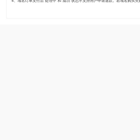
4、域名订单支付后“处理中”和“成功”状态不支持用户申请退款。若域名购