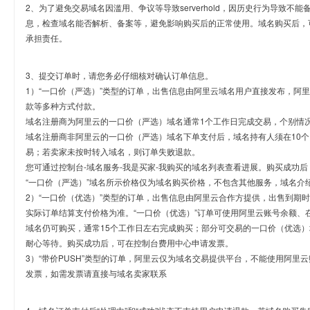
2、为了避免交易域名因滥用、争议等导致serverhold，因历史行为导致不
息，检查域名能否解析、备案等，避免影响购买后的正常使用。域名购买后，
承担责任。
3、提交订单时，请您务必仔细核对确认订单信息。
1）“一口价（严选）”类型的订单，出售信息由阿里云域名用户直接发布，阿
款等多种方式付款。
域名注册商为阿里云的一口价（严选）域名通常1个工作日完成交易，个别情
域名注册商非阿里云的一口价（严选）域名下单支付后，域名持有人须在10
易；若卖家未按时转入域名，则订单失败退款。
您可通过控制台-域名服务-我是买家-我购买的域名列表查看进展。购买成功后
“一口价（严选）”域名所示价格仅为域名购买价格，不包含其他服务，域名介
2）“一口价（优选）”类型的订单，出售信息由阿里云合作方提供，出售到期
实际订单结算支付价格为准。“一口价（优选）”订单可使用阿里云账号余额、
域名仍可购买，通常15个工作日左右完成购买；部分可交易的一口价（优选）
耐心等待。购买成功后，可在控制台费用中心申请发票。
3）“带价PUSH”类型的订单，阿里云仅为域名交易提供平台，不能使用阿
发票，如需发票请直接与域名卖家联系