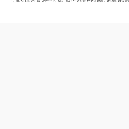
4、域名订单支付后“处理中”和“成功”状态不支持用户申请退款。若域名购