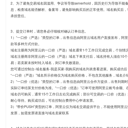
2、为了避免交易域名因滥用、争议等导致serverhold，因历史行为导致不
息，检查域名能否解析、备案等，避免影响购买后的正常使用。域名购买后，
承担责任。
3、提交订单时，请您务必仔细核对确认订单信息。
1）“一口价（严选）”类型的订单，出售信息由阿里云域名用户直接发布，阿
款等多种方式付款。
域名注册商为阿里云的一口价（严选）域名通常1个工作日完成交易，个别情
域名注册商非阿里云的一口价（严选）域名下单支付后，域名持有人须在10
易；若卖家未按时转入域名，则订单失败退款。
您可通过控制台-域名服务-我是买家-我购买的域名列表查看进展。购买成功后
“一口价（严选）”域名所示价格仅为域名购买价格，不包含其他服务，域名介
2）“一口价（优选）”类型的订单，出售信息由阿里云合作方提供，出售到期
实际订单结算支付价格为准。“一口价（优选）”订单可使用阿里云账号余额、
域名仍可购买，通常15个工作日左右完成购买；部分可交易的一口价（优选）
耐心等待。购买成功后，可在控制台费用中心申请发票。
3）“带价PUSH”类型的订单，阿里云仅为域名交易提供平台，不能使用阿
发票，如需发票请直接与域名卖家联系