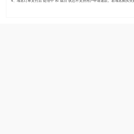
4、域名订单支付后“处理中”和“成功”状态不支持用户申请退款。若域名购