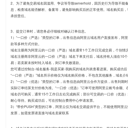
2、为了避免交易域名因滥用、争议等导致serverhold，因历史行为导致不
息，检查域名能否解析、备案等，避免影响购买后的正常使用。域名购买后，
承担责任。
3、提交订单时，请您务必仔细核对确认订单信息。
1）“一口价（严选）”类型的订单，出售信息由阿里云域名用户直接发布，阿
款等多种方式付款。
域名注册商为阿里云的一口价（严选）域名通常1个工作日完成交易，个别情
域名注册商非阿里云的一口价（严选）域名下单支付后，域名持有人须在10
易；若卖家未按时转入域名，则订单失败退款。
您可通过控制台-域名服务-我是买家-我购买的域名列表查看进展。购买成功后
“一口价（严选）”域名所示价格仅为域名购买价格，不包含其他服务，域名介
2）“一口价（优选）”类型的订单，出售信息由阿里云合作方提供，出售到期
实际订单结算支付价格为准。“一口价（优选）”订单可使用阿里云账号余额、
域名仍可购买，通常15个工作日左右完成购买；部分可交易的一口价（优选）
耐心等待。购买成功后，可在控制台费用中心申请发票。
3）“带价PUSH”类型的订单，阿里云仅为域名交易提供平台，不能使用阿
发票，如需发票请直接与域名卖家联系