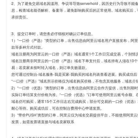
2、为了避免交易域名因滥用、争议等导致serverhold，因历史行为导致不
息，检查域名能否解析、备案等，避免影响购买后的正常使用。域名购买后，
承担责任。
3、提交订单时，请您务必仔细核对确认订单信息。
1）“一口价（严选）”类型的订单，出售信息由阿里云域名用户直接发布，阿
款等多种方式付款。
域名注册商为阿里云的一口价（严选）域名通常1个工作日完成交易，个别情
域名注册商非阿里云的一口价（严选）域名下单支付后，域名持有人须在10
易；若卖家未按时转入域名，则订单失败退款。
您可通过控制台-域名服务-我是买家-我购买的域名列表查看进展。购买成功后
“一口价（严选）”域名所示价格仅为域名购买价格，不包含其他服务，域名介
2）“一口价（优选）”类型的订单，出售信息由阿里云合作方提供，出售到期
实际订单结算支付价格为准。“一口价（优选）”订单可使用阿里云账号余额、
域名仍可购买，通常15个工作日左右完成购买；部分可交易的一口价（优选）
耐心等待。购买成功后，可在控制台费用中心申请发票。
3）“带价PUSH”类型的订单，阿里云仅为域名交易提供平台，不能使用阿
发票，如需发票请直接与域名卖家联系