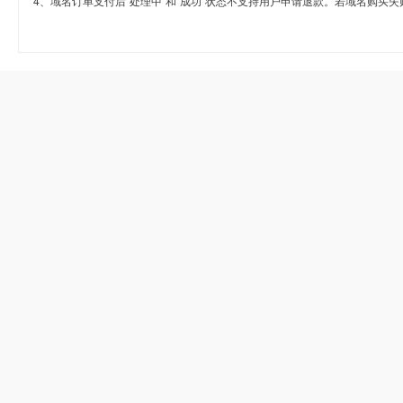
4、域名订单支付后“处理中”和“成功”状态不支持用户申请退款。若域名购