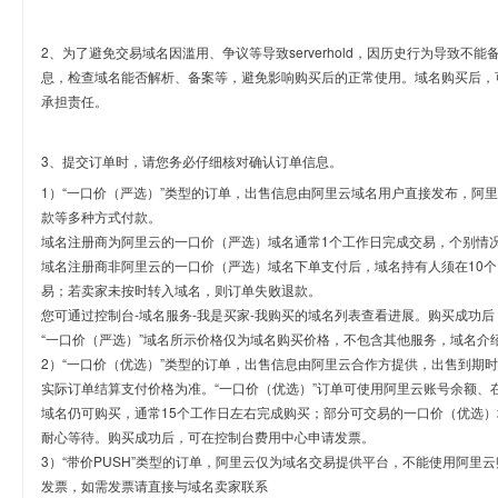
2、为了避免交易域名因滥用、争议等导致serverhold，因历史行为导致不
息，检查域名能否解析、备案等，避免影响购买后的正常使用。域名购买后，
承担责任。
3、提交订单时，请您务必仔细核对确认订单信息。
1）“一口价（严选）”类型的订单，出售信息由阿里云域名用户直接发布，阿
款等多种方式付款。
域名注册商为阿里云的一口价（严选）域名通常1个工作日完成交易，个别情
域名注册商非阿里云的一口价（严选）域名下单支付后，域名持有人须在10
易；若卖家未按时转入域名，则订单失败退款。
您可通过控制台-域名服务-我是买家-我购买的域名列表查看进展。购买成功后
“一口价（严选）”域名所示价格仅为域名购买价格，不包含其他服务，域名介
2）“一口价（优选）”类型的订单，出售信息由阿里云合作方提供，出售到期
实际订单结算支付价格为准。“一口价（优选）”订单可使用阿里云账号余额、
域名仍可购买，通常15个工作日左右完成购买；部分可交易的一口价（优选）
耐心等待。购买成功后，可在控制台费用中心申请发票。
3）“带价PUSH”类型的订单，阿里云仅为域名交易提供平台，不能使用阿
发票，如需发票请直接与域名卖家联系