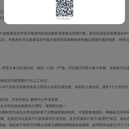
。
注册信息模板
。
付宝，进入
域名交易支付宝绑定页面
完成绑定。
导致不能备案或在中国大陆境内的域名解析请求被运营商拦截，购买前请提前查看域名who
买后，可能发生无法备案或在中国大陆境内域名解析请求被运营商拦截的情形，阿里
布，阿里云参与交易过程。购买一口价（严选）可以通过阿里云账户余额、在线支付以
别情况可能需要5个以上工作日。
10个自然日内将域名转入阿里云从而完成交易。域名转入成功后，通常1个工作日完
成功后，可在控制台-费用中心申请发票。
域名介绍信息由卖家自行填写，请谨慎识别！
售到期时间为该次出售信息距离下次数据更新的时间。可能受数据缓存、网络延迟等影
余额、在线支付以及线下汇款等多种方式付款，支付完成后订单为“处理中”状态。如合
优选）域名由于有60天内禁止转移注册商的限制或其他原因，处理时间会超过15个工