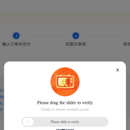
X
言论，谨防上当受骗！
网络诈骗！
防上当受骗！
持！