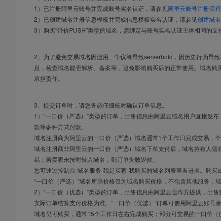
1）已注册阿里云账号并完成账号实名认证，请参见
阿里云账号注册流程
2）已创建域名注册信息模板并完成信息模板实名认证，请参见
创建域名
3）购买“带价PUSH”类型的域名，需绑定与账号实名认证主体相同的支
2、为了避免交易域名因滥用、争议等导致serverhold，因历史行为
息，检查域名能否解析、备案等，避免影响购买后的正常使用。域名购
承担责任。
3、提交订单时，请您务必仔细核对确认订单信息。
1）“一口价（严选）”类型的订单，出售信息由阿里云域名用户直接发
款等多种方式付款。
域名注册商为阿里云的一口价（严选）域名通常1个工作日完成交易，个
域名注册商非阿里云的一口价（严选）域名下单支付后，域名持有人须在
易；若卖家未按时转入域名，则订单失败退款。
您可通过控制台-域名服务-我是买家-我购买的域名列表查看进展。购买
“一口价（严选）”域名所示价格仅为域名购买价格，不包含其他服务，
2）“一口价（优选）”类型的订单，出售信息由阿里云合作方提供，出
实际订单结算支付价格为准。“一口价（优选）”订单可使用阿里云账号
域名仍可购买，通常15个工作日左右完成购买；部分可交易的一口价（