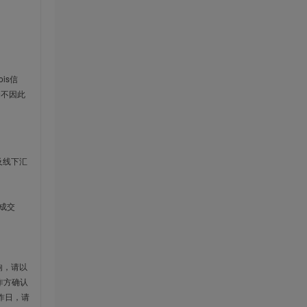
is信
云不因此
及线下汇
成交
响，请以
作方确认
作日，请