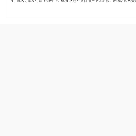
4、域名订单支付后“处理中”和“成功”状态不支持用户申请退款。若域名购