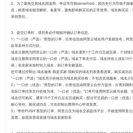
2、为了避免交易域名因滥用、争议等导致serverhold，因历史行为导致不
息，检查域名能否解析、备案等，避免影响购买后的正常使用。域名购买后，
承担责任。
3、提交订单时，请您务必仔细核对确认订单信息。
1）“一口价（严选）”类型的订单，出售信息由阿里云域名用户直接发布，阿
款等多种方式付款。
域名注册商为阿里云的一口价（严选）域名通常1个工作日完成交易，个别情
域名注册商非阿里云的一口价（严选）域名下单支付后，域名持有人须在10
易；若卖家未按时转入域名，则订单失败退款。
您可通过控制台-域名服务-我是买家-我购买的域名列表查看进展。购买成功后
“一口价（严选）”域名所示价格仅为域名购买价格，不包含其他服务，域名介
2）“一口价（优选）”类型的订单，出售信息由阿里云合作方提供，出售到期
实际订单结算支付价格为准。“一口价（优选）”订单可使用阿里云账号余额、
域名仍可购买，通常15个工作日左右完成购买；部分可交易的一口价（优选）
耐心等待。购买成功后，可在控制台费用中心申请发票。
3）“带价PUSH”类型的订单，阿里云仅为域名交易提供平台，不能使用阿
发票，如需发票请直接与域名卖家联系