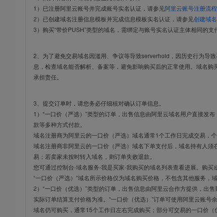
1）已注册阿里云账号并完成账号实名认证，请参见
阿里云账号注册流程
2）已创建域名注册信息模板并完成信息模板实名认证，请参见
创建域名
3）购买“带价PUSH”类型的域名，需绑定与账号实名认证主体相同的支
2、为了避免交易域名因滥用、争议等导致serverhold，因历史行为
息，检查域名能否解析、备案等，避免影响购买后的正常使用。域名购
承担责任。
3、提交订单时，请您务必仔细核对确认订单信息。
1）“一口价（严选）”类型的订单，出售信息由阿里云域名用户直接发
款等多种方式付款。
域名注册商为阿里云的一口价（严选）域名通常1个工作日完成交易，个
域名注册商非阿里云的一口价（严选）域名下单支付后，域名持有人须在
易；若卖家未按时转入域名，则订单失败退款。
您可通过控制台-域名服务-我是买家-我购买的域名列表查看进展。购买
“一口价（严选）”域名所示价格仅为域名购买价格，不包含其他服务，
2）“一口价（优选）”类型的订单，出售信息由阿里云合作方提供，出
实际订单结算支付价格为准。“一口价（优选）”订单可使用阿里云账号
域名仍可购买，通常15个工作日左右完成购买；部分可交易的一口价（