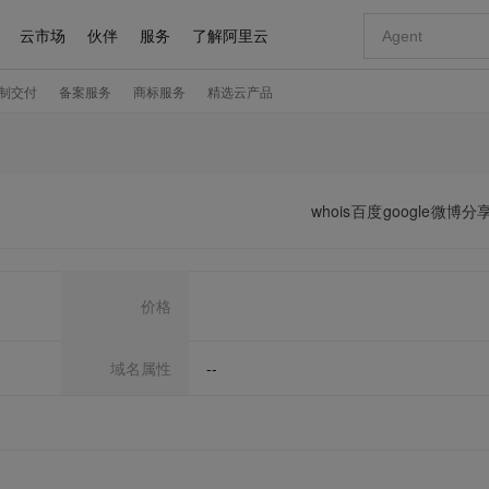
whois
百度
google
微博分
价格
域名属性
--