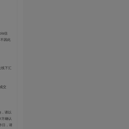
is信
云不因此
及线下汇
成交
响，请以
作方确认
作日，请