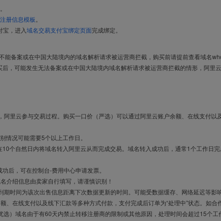
。
注册信息模板
。
付宝，进入
域名交易支付宝绑定页面
完成绑定。
导致不能备案或在中国大陆境内的域名解析请求被运营商拦截，购买前请提前查看域名who
买后，可能发生无法备案或在中国大陆境内域名解析请求被运营商拦截的情形，阿里
布，阿里云参与交易过程。购买一口价（严选）可以通过阿里云账户余额、在线支付以
别情况可能需要5个以上工作日。
10个自然日内将域名转入阿里云从而完成交易。域名转入成功后，通常1个工作日完
成功后，可在控制台-费用中心申请发票。
域名介绍信息由卖家自行填写，请谨慎识别！
售到期时间为该次出售信息距离下次数据更新的时间。可能受数据缓存、网络延迟等影
余额、在线支付以及线下汇款等多种方式付款，支付完成后订单为“处理中”状态。如合
优选）域名由于有60天内禁止转移注册商的限制或其他原因，处理时间会超过15个工