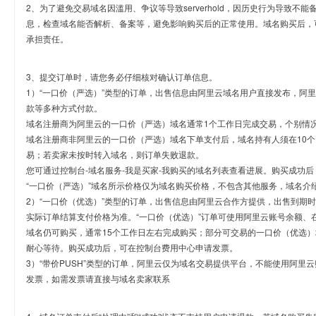
2、为了避免交易域名因滥用、争议等导致serverhold，因历史行为导致不
息，检查域名能否解析、备案等，避免影响购买后的正常使用。域名购买后，
承担责任。
3、提交订单时，请您务必仔细核对确认订单信息。
1）“一口价（严选）”类型的订单，出售信息由阿里云域名用户直接发布，阿
款等多种方式付款。
域名注册商为阿里云的一口价（严选）域名通常1个工作日完成交易，个别情
域名注册商非阿里云的一口价（严选）域名下单支付后，域名持有人须在10
易；若卖家未按时转入域名，则订单失败退款。
您可通过控制台-域名服务-我是买家-我购买的域名列表查看进展。购买成功后
“一口价（严选）”域名所示价格仅为域名购买价格，不包含其他服务，域名介
2）“一口价（优选）”类型的订单，出售信息由阿里云合作方提供，出售到期
实际订单结算支付价格为准。“一口价（优选）”订单可使用阿里云账号余额、
域名仍可购买，通常15个工作日左右完成购买；部分可交易的一口价（优选）
耐心等待。购买成功后，可在控制台费用中心申请发票。
3）“带价PUSH”类型的订单，阿里云仅为域名交易提供平台，不能使用阿
发票，如需发票请直接与域名卖家联系