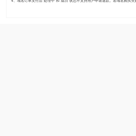
4、域名订单支付后“处理中”和“成功”状态不支持用户申请退款。若域名购