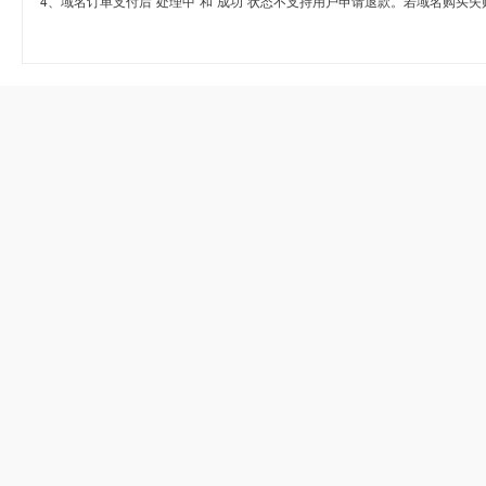
4、域名订单支付后“处理中”和“成功”状态不支持用户申请退款。若域名购