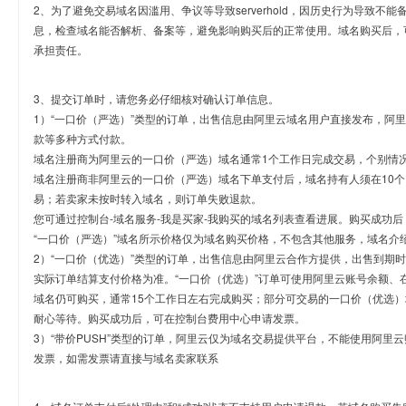
2、为了避免交易域名因滥用、争议等导致serverhold，因历史行为导致不
息，检查域名能否解析、备案等，避免影响购买后的正常使用。域名购买后，
承担责任。
3、提交订单时，请您务必仔细核对确认订单信息。
1）“一口价（严选）”类型的订单，出售信息由阿里云域名用户直接发布，阿
款等多种方式付款。
域名注册商为阿里云的一口价（严选）域名通常1个工作日完成交易，个别情
域名注册商非阿里云的一口价（严选）域名下单支付后，域名持有人须在10
易；若卖家未按时转入域名，则订单失败退款。
您可通过控制台-域名服务-我是买家-我购买的域名列表查看进展。购买成功后
“一口价（严选）”域名所示价格仅为域名购买价格，不包含其他服务，域名介
2）“一口价（优选）”类型的订单，出售信息由阿里云合作方提供，出售到期
实际订单结算支付价格为准。“一口价（优选）”订单可使用阿里云账号余额、
域名仍可购买，通常15个工作日左右完成购买；部分可交易的一口价（优选）
耐心等待。购买成功后，可在控制台费用中心申请发票。
3）“带价PUSH”类型的订单，阿里云仅为域名交易提供平台，不能使用阿
发票，如需发票请直接与域名卖家联系