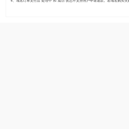
4、域名订单支付后“处理中”和“成功”状态不支持用户申请退款。若域名购