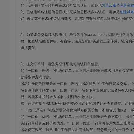
1）已注册阿里云账号并完成账号实名认证，请参见
阿里云账号注册流程
2）已创建域名注册信息模板并完成信息模板实名认证，请参见
创建域名
3）购买“带价PUSH”类型的域名，需绑定与账号实名认证主体相同的支
2、为了避免交易域名因滥用、争议等导致serverhold，因历史行为
息，检查域名能否解析、备案等，避免影响购买后的正常使用。域名购
承担责任。
3、提交订单时，请您务必仔细核对确认订单信息。
1）“一口价（严选）”类型的订单，出售信息由阿里云域名用户直接发
款等多种方式付款。
域名注册商为阿里云的一口价（严选）域名通常1个工作日完成交易，个
域名注册商非阿里云的一口价（严选）域名下单支付后，域名持有人须在
易；若卖家未按时转入域名，则订单失败退款。
您可通过控制台-域名服务-我是买家-我购买的域名列表查看进展。购买
“一口价（严选）”域名所示价格仅为域名购买价格，不包含其他服务，
2）“一口价（优选）”类型的订单，出售信息由阿里云合作方提供，出
实际订单结算支付价格为准。“一口价（优选）”订单可使用阿里云账号
域名仍可购买，通常15个工作日左右完成购买；部分可交易的一口价（