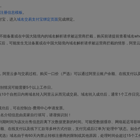
。
注册信息模板
。
付宝，进入
域名交易支付宝绑定页面
完成绑定。
导致不能备案或在中国大陆境内的域名解析请求被运营商拦截，购买前请提前查看域名who
买后，可能发生无法备案或在中国大陆境内域名解析请求被运营商拦截的情形，阿里
布，阿里云参与交易过程。购买一口价（严选）可以通过阿里云账户余额、在线支付以
别情况可能需要5个以上工作日。
10个自然日内将域名转入阿里云从而完成交易。域名转入成功后，通常1个工作日完
成功后，可在控制台-费用中心申请发票。
域名介绍信息由卖家自行填写，请谨慎识别！
售到期时间为该次出售信息距离下次数据更新的时间。可能受数据缓存、网络延迟等影
余额、在线支付以及线下汇款等多种方式付款，支付完成后订单为“处理中”状态。如合
优选）域名由于有60天内禁止转移注册商的限制或其他原因，处理时间会超过15个工