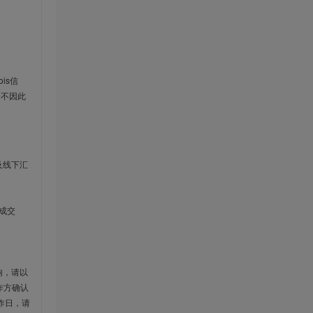
is信
云不因此
及线下汇
成交
响，请以
作方确认
作日，请