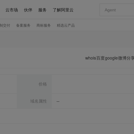
whois
百度
google
微博分
价格
域名属性
--