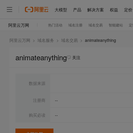
阿里云万网
>
域名服务
>
域名交易
>
animateanything
animateanything
关注
数据来源
注册商
--
购买必读
--