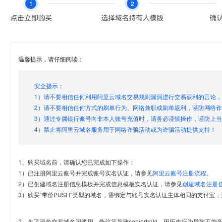
温馨提示，请仔细阅读：
安全提示：
1）请不要相信任何利用阿里云域名交易规则漏洞进行交易获利的言论
2）请不要相信任何方式的刷单行为、网络兼职或刷单返利，谨防网络
3）通过专属银行账号向非本人账号充值时，请务必谨慎操作，谨防上
4）禁止将阿里云域名服务用于网络诈骗活动或为诈骗活动提供支持！
1、购买域名前，请确认您已完成如下操作：
1）已注册阿里云账号并完成账号实名认证，请参见
阿里云账号注册流程
。
2）已创建域名注册信息模板并完成信息模板实名认证，请参见
创建域名注册
3）购买“带价PUSH”类型的域名，需绑定与账号实名认证主体相同的支付宝，
2、为了避免交易域名因滥用、争议等导致serverhold，因历史行为导致不