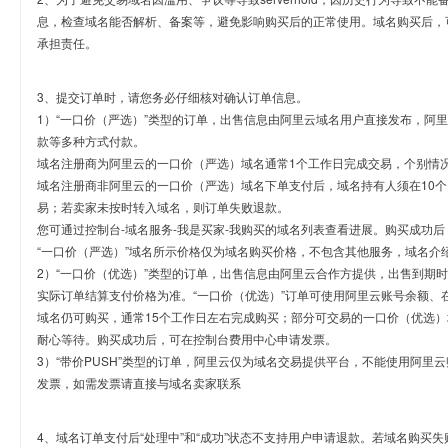
息，检查域名能否解析、备案等，避免影响购买后的正常使用。域名购买后，
承担责任。
3、提交订单时，请您务必仔细核对确认订单信息。
1）“一口价（严选）”类型的订单，出售信息由阿里云域名用户直接发布，阿
款等多种方式付款。
域名注册商为阿里云的一口价（严选）域名通常1个工作日完成交易，个别情
域名注册商非阿里云的一口价（严选）域名下单支付后，域名持有人须在10
易；若卖家未按时转入域名，则订单失败退款。
您可通过控制台-域名服务-我是买家-我购买的域名列表查看进展。购买成功后
“一口价（严选）”域名所示价格仅为域名购买价格，不包含其他服务，域名介
2）“一口价（优选）”类型的订单，出售信息由阿里云合作方提供，出售到期
实际订单结算支付价格为准。“一口价（优选）”订单可使用阿里云账号余额、
域名仍可购买，通常15个工作日左右完成购买；部分可交易的一口价（优选）
耐心等待。购买成功后，可在控制台费用中心申请发票。
3）“带价PUSH”类型的订单，阿里云仅为域名交易提供平台，不能使用阿
发票，如需发票请直接与域名卖家联系
4、域名订单支付后“处理中”和“成功”状态不支持用户申请退款。若域名购